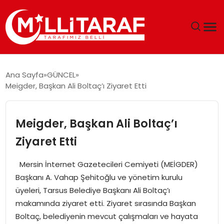
GÜNDEM
Ana Sayfa
GÜNCEL
Meigder, Başkan Ali Boltaç’ı Ziyaret Etti
ÖZEL SAYFALAR
TEKNOLOJI
Meigder, Başkan Ali Boltaç’ı
Ziyaret Etti
EKONOMI
Mersin İnternet Gazetecileri Cemiyeti (MEİGDER)
SPOR
Başkanı A. Vahap Şehitoğlu ve yönetim kurulu
üyeleri, Tarsus Belediye Başkanı Ali Boltaç’ı
SIYASET
makamında ziyaret etti. Ziyaret sırasında Başkan
Boltaç, belediyenin mevcut çalışmaları ve hayata
MAGAZIN