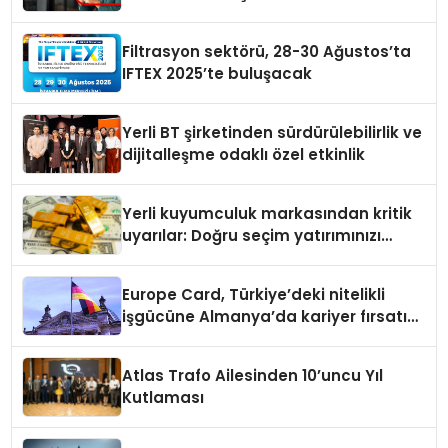
Eritecek
Filtrasyon sektörü, 28-30 Ağustos’ta
IFTEX 2025’te buluşacak
Yerli BT şirketinden sürdürülebilirlik ve
dijitalleşme odaklı özel etkinlik
Yerli kuyumculuk markasından kritik
uyarılar: Doğru seçim yatırımınızı
şekillendirir
Europe Card, Türkiye’deki nitelikli
işgücüne Almanya’da kariyer fırsatı
sununuyor
Atlas Trafo Ailesinden 10’uncu Yıl
Kutlaması