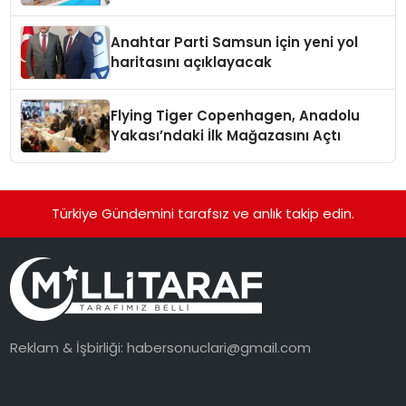
Kavuşturacak
Anahtar Parti Samsun için yeni yol
haritasını açıklayacak
Flying Tiger Copenhagen, Anadolu
Yakası’ndaki İlk Mağazasını Açtı
Türkiye Gündemini tarafsız ve anlık takip edin.
Reklam & İşbirliği:
habersonuclari@gmail.com