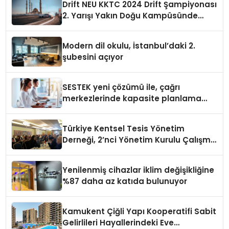
Drift NEU KKTC 2024 Drift Şampiyonası
2. Yarışı Yakın Doğu Kampüsünde
Gerçekleştirildi
Modern dil okulu, İstanbul’daki 2.
şubesini açıyor
SESTEK yeni çözümü ile, çağrı
merkezlerinde kapasite planlama
verimliliğini 4 kat artırıyor
Türkiye Kentsel Tesis Yönetim
Derneği, 2’nci Yönetim Kurulu Çalışma
Kampı düzenlendi
Yenilenmiş cihazlar iklim değişikliğine
%87 daha az katıda bulunuyor
Kamukent Çiğli Yapı Kooperatifi Sabit
Gelirlileri Hayallerindeki Eve