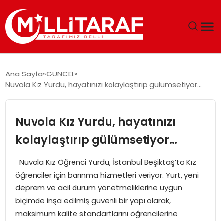
GÜNDEM
Ana Sayfa
GÜNCEL
Nuvola Kız Yurdu, hayatınızı kolaylaştırıp gülümsetiyor…
ÖZEL SAYFALAR
TEKNOLOJI
Nuvola Kız Yurdu, hayatınızı
kolaylaştırıp gülümsetiyor…
EKONOMI
Nuvola Kız Öğrenci Yurdu, İstanbul Beşiktaş’ta Kız
SPOR
öğrenciler için barınma hizmetleri veriyor. Yurt, yeni
deprem ve acil durum yönetmeliklerine uygun
SIYASET
biçimde inşa edilmiş güvenli bir yapı olarak,
maksimum kalite standartlarını öğrencilerine
MAGAZIN