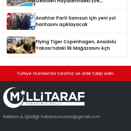
Gelirlileri Hayallerindeki Eve
Kavuşturacak
Anahtar Parti Samsun için yeni yol
haritasını açıklayacak
Flying Tiger Copenhagen, Anadolu
Yakası’ndaki İlk Mağazasını Açtı
Türkiye Gündemini tarafsız ve anlık takip edin.
Reklam & İşbirliği:
habersonuclari@gmail.com