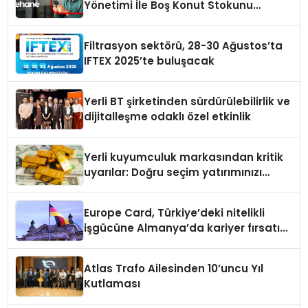
Yönetimi İle Boş Konut Stokunu
Eritecek
Filtrasyon sektörü, 28-30 Ağustos’ta
IFTEX 2025’te buluşacak
Yerli BT şirketinden sürdürülebilirlik ve
dijitalleşme odaklı özel etkinlik
Yerli kuyumculuk markasından kritik
uyarılar: Doğru seçim yatırımınızı
şekillendirir
Europe Card, Türkiye’deki nitelikli
işgücüne Almanya’da kariyer fırsatı
sununuyor
Atlas Trafo Ailesinden 10’uncu Yıl
Kutlaması