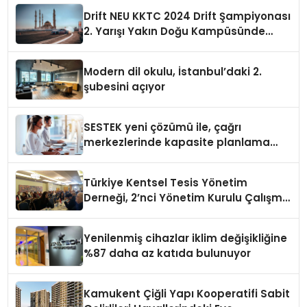
Drift NEU KKTC 2024 Drift Şampiyonası
2. Yarışı Yakın Doğu Kampüsünde
Gerçekleştirildi
Modern dil okulu, İstanbul’daki 2.
şubesini açıyor
SESTEK yeni çözümü ile, çağrı
merkezlerinde kapasite planlama
verimliliğini 4 kat artırıyor
Türkiye Kentsel Tesis Yönetim
Derneği, 2’nci Yönetim Kurulu Çalışma
Kampı düzenlendi
Yenilenmiş cihazlar iklim değişikliğine
%87 daha az katıda bulunuyor
Kamukent Çiğli Yapı Kooperatifi Sabit