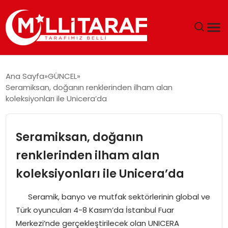
GÜNDEM
Ana Sayfa
GÜNCEL
Seramiksan, doğanın renklerinden ilham alan
ÖZEL SAYFALAR
koleksiyonları ile Unicera’da
TEKNOLOJI
Seramiksan, doğanın
EKONOMI
renklerinden ilham alan
koleksiyonları ile Unicera’da
SPOR
Seramik, banyo ve mutfak sektörlerinin global ve
SIYASET
Türk oyuncuları 4-8 Kasım’da İstanbul Fuar
Merkezi’nde gerçekleştirilecek olan UNICERA
MAGAZIN