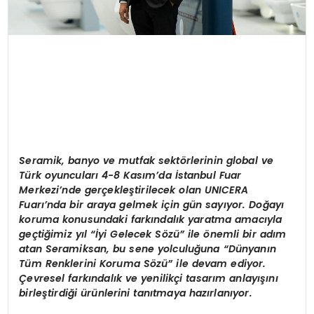
Seramik, banyo ve mutfak sekt
ö
rlerinin global ve
Türk oyuncuları 4-8 Kasım
’
da
İstanbul Fuar
Merkezi
’
nde gerçekleştirilecek olan UNICERA
Fuarı’nda bir araya gelmek için gün sayıyor. Doğ
ay
ı
koruma konusundaki farkı
ndal
ık yaratma amacıyla
geçtiğimiz yıl “İyi Gelecek S
ö
zü” ile
ö
nemli bir adım
atan Seramiksan, bu sene yolculuğ
una
“
Dünyanın
Tüm Renklerini Koruma S
ö
zü” ile devam ediyor.
Çevresel farkı
ndal
ık ve yenilikçi tasarım anlayışını
birleştirdiği ürünlerini tanıtmaya hazı
rlan
ıyor.