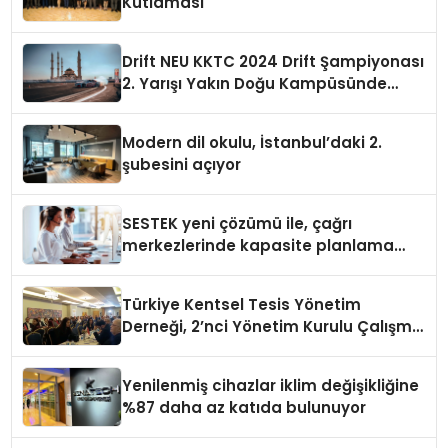
Kutlaması
Drift NEU KKTC 2024 Drift Şampiyonası
2. Yarışı Yakın Doğu Kampüsünde
Gerçekleştirildi
Modern dil okulu, İstanbul’daki 2.
şubesini açıyor
SESTEK yeni çözümü ile, çağrı
merkezlerinde kapasite planlama
verimliliğini 4 kat artırıyor
Türkiye Kentsel Tesis Yönetim
Derneği, 2’nci Yönetim Kurulu Çalışma
Kampı düzenlendi
Yenilenmiş cihazlar iklim değişikliğine
%87 daha az katıda bulunuyor