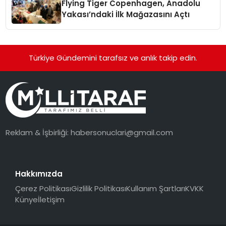
Flying Tiger Copenhagen, Anadolu
Yakası’ndaki İlk Mağazasını Açtı
Türkiye Gündemini tarafsız ve anlık takip edin.
Reklam & İşbirliği:
habersonuclari@gmail.com
Hakkımızda
Çerez Politikası
Gizlilik Politikası
Kullanım Şartları
KVKK
Künye
İletişim