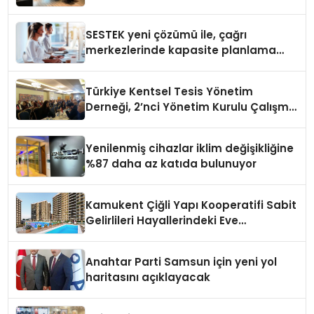
SESTEK yeni çözümü ile, çağrı
merkezlerinde kapasite planlama
verimliliğini 4 kat artırıyor
Türkiye Kentsel Tesis Yönetim
Derneği, 2’nci Yönetim Kurulu Çalışma
Kampı düzenlendi
Yenilenmiş cihazlar iklim değişikliğine
%87 daha az katıda bulunuyor
Kamukent Çiğli Yapı Kooperatifi Sabit
Gelirlileri Hayallerindeki Eve
Kavuşturacak
Anahtar Parti Samsun için yeni yol
haritasını açıklayacak