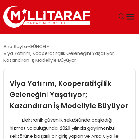
GÜNDEM
Ana Sayfa
GÜNCEL
Viya Yatırım, Kooperatifçilik Geleneğini Yaşatıyor;
ÖZEL SAYFALAR
Kazandıran İş Modeliyle Büyüyor
TEKNOLOJI
Viya Yatırım, Kooperatifçilik
EKONOMI
Geleneğini Yaşatıyor;
Kazandıran İş Modeliyle Büyüyor
SPOR
Elektronik güvenlik sektöründe başladığı
SIYASET
hizmet yolculuğunda, 2020 yılında gayrimenkul
sektörüne başarılı bir giriş yapan ve Arsa Viya ile
MAGAZIN