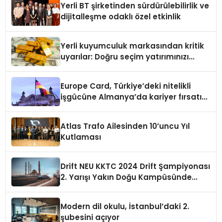
Yerli BT şirketinden sürdürülebilirlik ve
dijitalleşme odaklı özel etkinlik
Yerli kuyumculuk markasından kritik
uyarılar: Doğru seçim yatırımınızı
şekillendirir
Europe Card, Türkiye’deki nitelikli
işgücüne Almanya’da kariyer fırsatı
sununuyor
Atlas Trafo Ailesinden 10’uncu Yıl
Kutlaması
Drift NEU KKTC 2024 Drift Şampiyonası
2. Yarışı Yakın Doğu Kampüsünde
Gerçekleştirildi
Modern dil okulu, İstanbul’daki 2.
şubesini açıyor