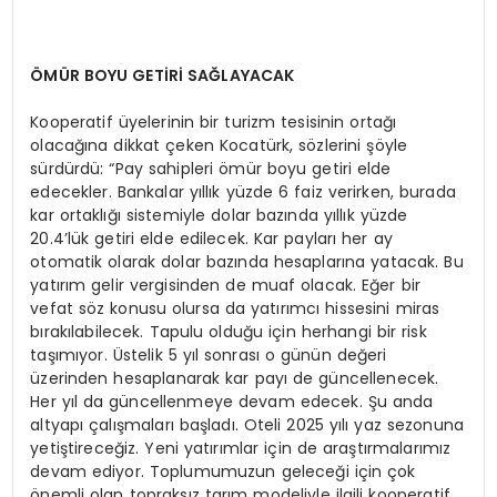
ÖMÜR BOYU GETİRİ SAĞLAYACAK
Kooperatif üyelerinin bir turizm tesisinin ortağı
olacağına dikkat çeken Kocatürk, sözlerini şöyle
sürdürdü: “Pay sahipleri ömür boyu getiri elde
edecekler. Bankalar yıllık yüzde 6 faiz verirken, burada
kar ortaklığı sistemiyle dolar bazında yıllık yüzde
20.4’lük getiri elde edilecek. Kar payları her ay
otomatik olarak dolar bazında hesaplarına yatacak. Bu
yatırım gelir vergisinden de muaf olacak. Eğer bir
vefat söz konusu olursa da yatırımcı hissesini miras
bırakılabilecek. Tapulu olduğu için herhangi bir risk
taşımıyor. Üstelik 5 yıl sonrası o günün değeri
üzerinden hesaplanarak kar payı de güncellenecek.
Her yıl da güncellenmeye devam edecek. Şu anda
altyapı çalışmaları başladı. Oteli 2025 yılı yaz sezonuna
yetiştireceğiz. Yeni yatırımlar için de araştırmalarımız
devam ediyor. Toplumumuzun geleceği için çok
önemli olan topraksız tarım modeliyle ilgili kooperatif