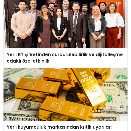
Yerli BT şirketinden sürdürülebilirlik ve dijitalleşme
odaklı özel etkinlik
Yerli kuyumculuk markasından kritik uyarılar: