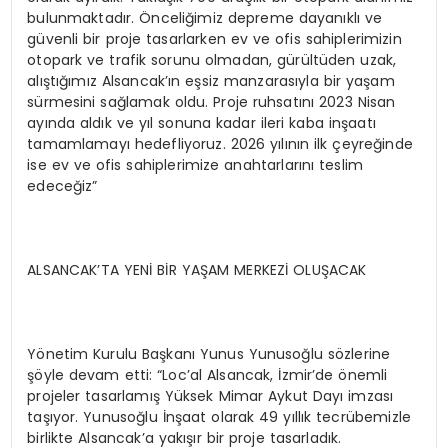
bulunmaktadır. Önceliğimiz depreme dayanıklı ve
güvenli bir proje tasarlarken ev ve ofis sahiplerimizin
otopark ve trafik sorunu olmadan, gürültüden uzak,
alıştığımız Alsancak’ın eşsiz manzarasıyla bir yaşam
sürmesini sağlamak oldu. Proje ruhsatını 2023 Nisan
ayında aldık ve yıl sonuna kadar ileri kaba inşaatı
tamamlamayı hedefliyoruz. 2026 yılının ilk çeyreğinde
ise ev ve ofis sahiplerimize anahtarlarını teslim
edeceğiz”
ALSANCAK’TA YENİ BİR YAŞAM MERKEZİ OLUŞACAK
Yönetim Kurulu Başkanı Yunus Yunusoğlu sözlerine
şöyle devam etti: “Loc’al Alsancak, İzmir’de önemli
projeler tasarlamış Yüksek Mimar Aykut Dayı imzası
taşıyor. Yunusoğlu İnşaat olarak 49 yıllık tecrübemizle
birlikte Alsancak’a yakışır bir proje tasarladık.