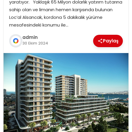
yaratıyor. Yaklaşık 65 Milyon dolarlık yatırım tutarına
sahip olan ve limanın hemen karşısında bulunan
Loc’al Alsancak, kordona 5 dakikalık yürüme
mesafesindeki konumu ile…
admin
Paylaş
30 Ekim 2024