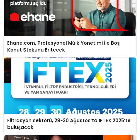
Ehane.com, Profesyonel Mülk Yönetimi İle Boş
Konut Stokunu Eritecek
Filtrasyon sektörü, 28-30 Ağustos’ta IFTEX 2025’te
buluşacak