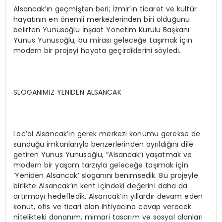
Alsancak’ın geçmişten beri; İzmir’in ticaret ve kültür
hayatının en önemli merkezlerinden biri olduğunu
belirten Yunusoğlu İnşaat Yönetim Kurulu Başkanı
Yunus Yunusoğlu, bu mirası geleceğe taşımak için
modern bir projeyi hayata geçirdiklerini söyledi.
SLOGANIMIZ YENİDEN ALSANCAK
Loc’al Alsancak’ın gerek merkezi konumu gerekse de
sunduğu imkanlarıyla benzerlerinden ayrıldığını dile
getiren Yunus Yunusoğlu, “Alsancak’ı yaşatmak ve
modern bir yaşam tarzıyla geleceğe taşımak için
‘Yeniden Alsancak’ sloganını benimsedik. Bu projeyle
birlikte Alsancak’ın kent içindeki değerini daha da
artırmayı hedefledik. Alsancak’ın yıllardır devam eden
konut, ofis ve ticari alan ihtiyacına cevap verecek
nitelikteki donanım, mimari tasarım ve sosyal alanları