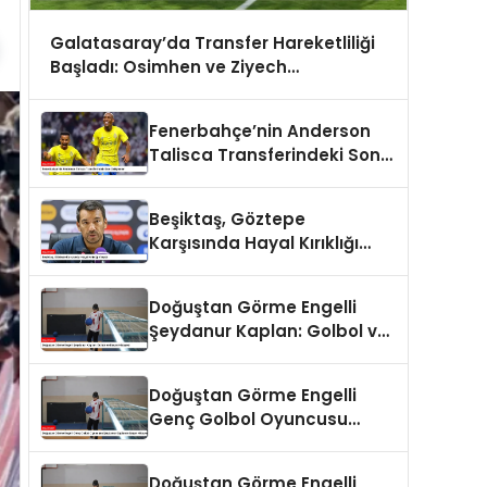
Galatasaray’da Transfer Hareketliliği
Başladı: Osimhen ve Ziyech
Gündemde
Fenerbahçe’nin Anderson
Talisca Transferindeki Son
Gelişmeler
Beşiktaş, Göztepe
Karşısında Hayal Kırıklığı
Yaşadı
Doğuştan Görme Engelli
Şeydanur Kaplan: Golbol ve
Başarı Hikayesi
Doğuştan Görme Engelli
Genç Golbol Oyuncusu
Şeydanur Kaplan’ın Başarı
Hikayesi
Doğuştan Görme Engelli