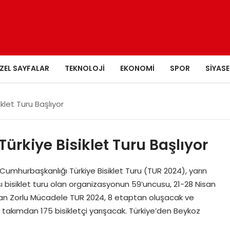
ZEL SAYFALAR
TEKNOLOJI
EKONOMI
SPOR
SIYASE
klet Turu Başlıyor
rkiye Bisiklet Turu Başlıyor
mhurbaşkanlığı Türkiye Bisiklet Turu (TUR 2024), yarın
ı bisiklet turu olan organizasyonun 59’uncusu, 21-28 Nisan
şan Zorlu Mücadele TUR 2024, 8 etaptan oluşacak ve
 takımdan 175 bisikletçi yarışacak. Türkiye’den Beykoz