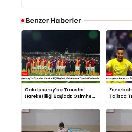
Benzer Haberler
Galatasaray’da Transfer
Fenerbah
Hareketliliği Başladı: Osimhen
Talisca T
ve Ziyech Gündemde
Gelişmele