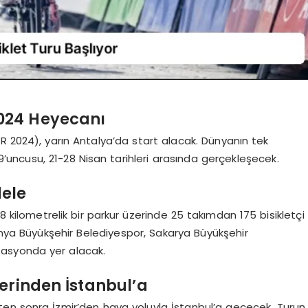
024 Heyecanı
R 2024), yarın Antalya’da start alacak. Dünyanın tek
9’uncusu, 21-28 Nisan tarihleri arasında gerçekleşecek.
dele
kilometrelik bir parkur üzerinde 25 takımdan 175 bisikletçi
nya Büyükşehir Belediyespor, Sakarya Büyükşehir
zasyonda yer alacak.
lerinden İstanbul’a
edikten sonra İzmir’den hava yoluyla İstanbul’a geçecek. Turun