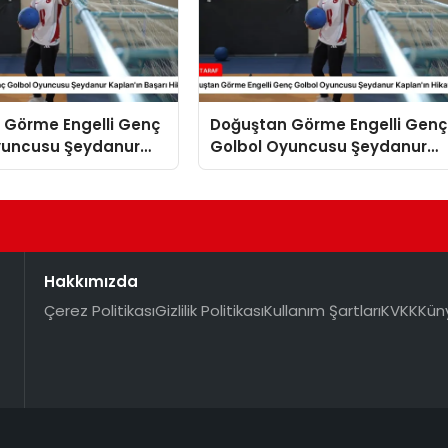
 Görme Engelli Genç
Doğuştan Görme Engelli Genç
yuncusu Şeydanur
Golbol Oyuncusu Şeydanur
 Başarı Hikayesi
Kaplan’ın Hikayesi
Hakkımızda
Çerez Politikası
Gizlilik Politikası
Kullanım Şartları
KVKK
Kün