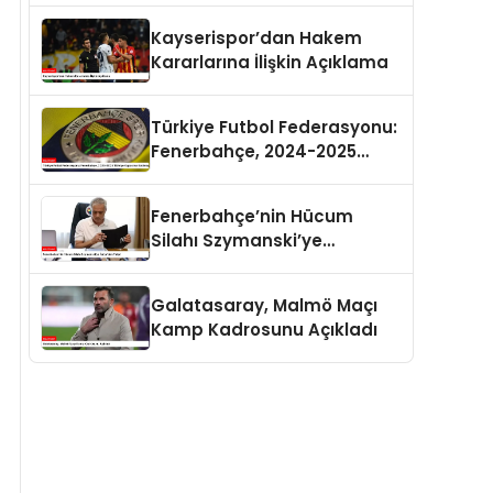
Kayserispor’dan Hakem
Kararlarına İlişkin Açıklama
Türkiye Futbol Federasyonu:
Fenerbahçe, 2024-2025
Türkiye Kupası’na
Katılmayacak
Fenerbahçe’nin Hücum
Silahı Szymanski’ye
İtalya’dan Talip!
Galatasaray, Malmö Maçı
Kamp Kadrosunu Açıkladı