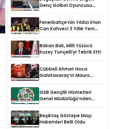
Genç Golbol Oyuncusu
Şeydanur Kaplan’ın Hikayesi
Fenerbahçe’nin Yıldızı İrfan
Can Kahveci 3 Yıllık Yeni
Sözleşme İmzaladı
Bakan Bak, Milli Yüzücü
Kuzey Tunçelli’yi Tebrik Etti
Cübbeli Ahmet Hoca
Galatasaray’ın Mauro
Icardi’sine Tepki Gösterdi
GSB Gençlik Hizmetleri
Genel Müdürlüğü’nden
Gençlere Yönelik Yenilikçi
Programlar
Beşiktaş Göztepe Maçı
Hakemleri Belli Oldu