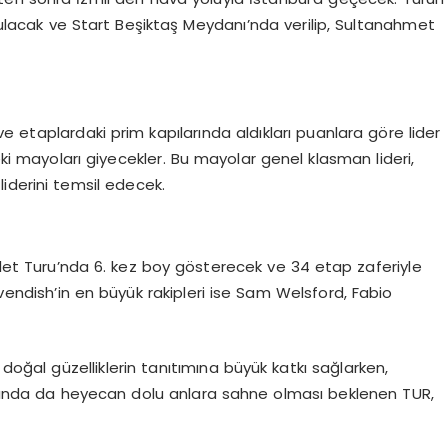
ulacak ve Start Beşiktaş Meydanı’nda verilip, Sultanahmet
e etaplardaki prim kapılarında aldıkları puanlara göre lider
eki mayoları giyecekler. Bu mayolar genel klasman lideri,
i liderini temsil edecek.
let Turu’nda 6. kez boy gösterecek ve 34 etap zaferiyle
endish’in en büyük rakipleri ise Sam Welsford, Fabio
 doğal güzelliklerin tanıtımına büyük katkı sağlarken,
yılında da heyecan dolu anlara sahne olması beklenen TUR,