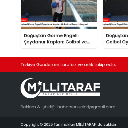
Doğuştan Görme Engelli
Doğuştan
Şeydanur Kaplan: Golbol ve
Golbol O
Başarı Hikayesi
Kaplan’ın
Türkiye Gündemini tarafsız ve anlık takip edin.
Reklam & İşbirliği:
habersonuclari@gmail.com
Copyright © 2025 Tüm hakları MİLLİ TARAF 'da saklıdır.