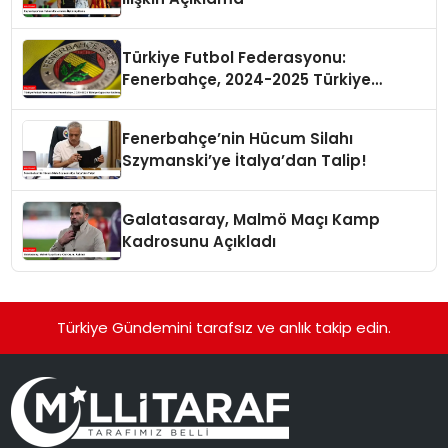
Türkiye Futbol Federasyonu:
Fenerbahçe, 2024-2025 Türkiye
Kupası’na Katılmayacak
Fenerbahçe’nin Hücum Silahı
Szymanski’ye İtalya’dan Talip!
Galatasaray, Malmö Maçı Kamp
Kadrosunu Açıkladı
Türkiye Gündemini tarafsız ve anlık takip edin.