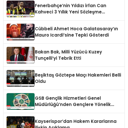
Fenerbahçe’nin Yıldızı İrfan Can
Kahveci 3 Yıllık Yeni Sözleşme
İmzaladı
Cübbeli Ahmet Hoca Galatasaray’ın
Mauro Icardi’sine Tepki Gösterdi
Bakan Bak, Milli Yüzücü Kuzey
Tunçelli’yi Tebrik Etti
Beşiktaş Göztepe Maçı Hakemleri Belli
Oldu
GSB Gençlik Hizmetleri Genel
Müdürlüğü’nden Gençlere Yönelik
Yenilikçi Programlar
Kayserispor’dan Hakem Kararlarına
İlişkin Açıklama