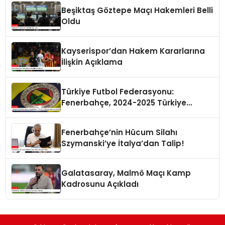
Beşiktaş Göztepe Maçı Hakemleri Belli
Oldu
Kayserispor’dan Hakem Kararlarına
İlişkin Açıklama
Türkiye Futbol Federasyonu:
Fenerbahçe, 2024-2025 Türkiye
Kupası’na Katılmayacak
Fenerbahçe’nin Hücum Silahı
Szymanski’ye İtalya’dan Talip!
Galatasaray, Malmö Maçı Kamp
Kadrosunu Açıkladı