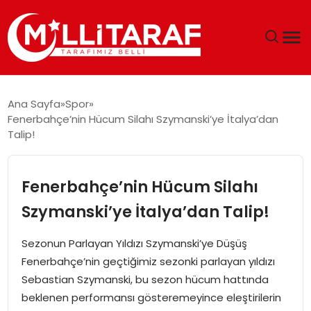
GÜNDEM
Ana Sayfa
Spor
Fenerbahçe’nin Hücum Silahı Szymanski’ye İtalya’dan
ÖZEL SAYFALAR
Talip!
TEKNOLOJI
Fenerbahçe’nin Hücum Silahı
EKONOMI
Szymanski’ye İtalya’dan Talip!
SPOR
Sezonun Parlayan Yıldızı Szymanski’ye Düşüş
Fenerbahçe’nin geçtiğimiz sezonki parlayan yıldızı
SIYASET
Sebastian Szymanski, bu sezon hücum hattında
beklenen performansı gösteremeyince eleştirilerin
MAGAZIN