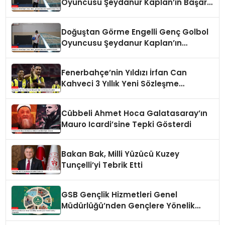
Oyuncusu Şeydanur Kaplan’ın Başarı
Hikayesi
Doğuştan Görme Engelli Genç Golbol
Oyuncusu Şeydanur Kaplan’ın
Hikayesi
Fenerbahçe’nin Yıldızı İrfan Can
Kahveci 3 Yıllık Yeni Sözleşme
İmzaladı
Cübbeli Ahmet Hoca Galatasaray’ın
Mauro Icardi’sine Tepki Gösterdi
Bakan Bak, Milli Yüzücü Kuzey
Tunçelli’yi Tebrik Etti
GSB Gençlik Hizmetleri Genel
Müdürlüğü’nden Gençlere Yönelik
Yenilikçi Programlar