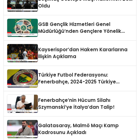
Oldu
GSB Gençlik Hizmetleri Genel
Müdürlüğü’nden Gençlere Yönelik
Yenilikçi Programlar
Kayserispor’dan Hakem Kararlarına
İlişkin Açıklama
Türkiye Futbol Federasyonu:
Fenerbahçe, 2024-2025 Türkiye
Kupası’na Katılmayacak
Fenerbahçe’nin Hücum Silahı
Szymanski’ye İtalya’dan Talip!
Galatasaray, Malmö Maçı Kamp
Kadrosunu Açıkladı