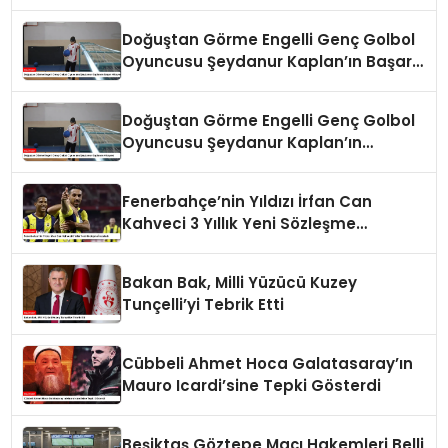
Doğuştan Görme Engelli Genç Golbol
Oyuncusu Şeydanur Kaplan’ın Başarı
Hikayesi
Doğuştan Görme Engelli Genç Golbol
Oyuncusu Şeydanur Kaplan’ın
Hikayesi
Fenerbahçe’nin Yıldızı İrfan Can
Kahveci 3 Yıllık Yeni Sözleşme
İmzaladı
Bakan Bak, Milli Yüzücü Kuzey
Tunçelli’yi Tebrik Etti
Cübbeli Ahmet Hoca Galatasaray’ın
Mauro Icardi’sine Tepki Gösterdi
Beşiktaş Göztepe Maçı Hakemleri Belli