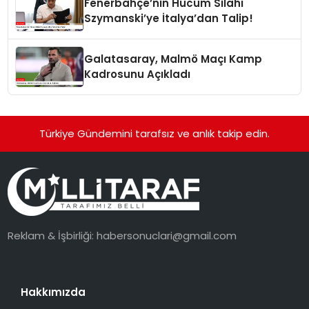
Fenerbahçe’nin Hücum Silahı
Szymanski’ye İtalya’dan Talip!
Galatasaray, Malmö Maçı Kamp
Kadrosunu Açıkladı
Türkiye Gündemini tarafsız ve anlık takip edin.
Reklam & İşbirliği:
habersonuclari@gmail.com
Hakkımızda