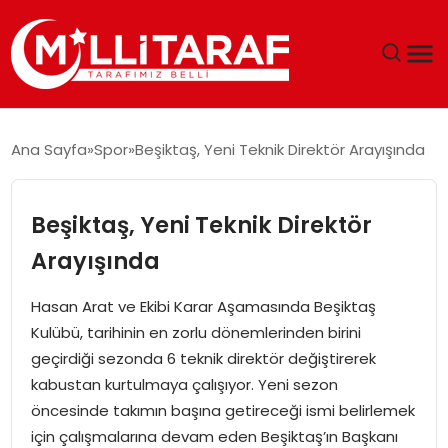
GÜNDEM
Ana Sayfa
Spor
Beşiktaş, Yeni Teknik Direktör Arayışında
ÖZEL SAYFALAR
Beşiktaş, Yeni Teknik Direktör
TEKNOLOJI
Arayışında
EKONOMI
Hasan Arat ve Ekibi Karar Aşamasında Beşiktaş
Kulübü, tarihinin en zorlu dönemlerinden birini
SPOR
geçirdiği sezonda 6 teknik direktör değiştirerek
kabustan kurtulmaya çalışıyor. Yeni sezon
SIYASET
öncesinde takımın başına getireceği ismi belirlemek
için çalışmalarına devam eden Beşiktaş’ın Başkanı
MAGAZIN