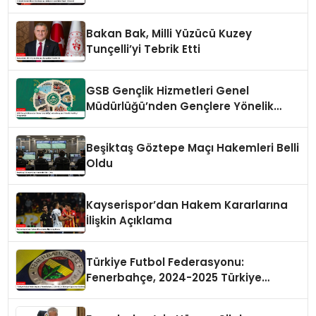
Bakan Bak, Milli Yüzücü Kuzey
Tunçelli’yi Tebrik Etti
GSB Gençlik Hizmetleri Genel
Müdürlüğü’nden Gençlere Yönelik
Yenilikçi Programlar
Beşiktaş Göztepe Maçı Hakemleri Belli
Oldu
Kayserispor’dan Hakem Kararlarına
İlişkin Açıklama
Türkiye Futbol Federasyonu:
Fenerbahçe, 2024-2025 Türkiye
Kupası’na Katılmayacak