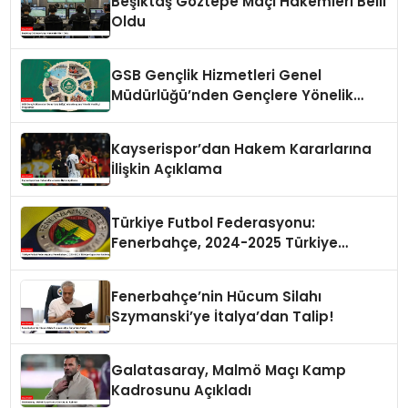
Beşiktaş Göztepe Maçı Hakemleri Belli
Oldu
GSB Gençlik Hizmetleri Genel
Müdürlüğü’nden Gençlere Yönelik
Yenilikçi Programlar
Kayserispor’dan Hakem Kararlarına
İlişkin Açıklama
Türkiye Futbol Federasyonu:
Fenerbahçe, 2024-2025 Türkiye
Kupası’na Katılmayacak
Fenerbahçe’nin Hücum Silahı
Szymanski’ye İtalya’dan Talip!
Galatasaray, Malmö Maçı Kamp
Kadrosunu Açıkladı