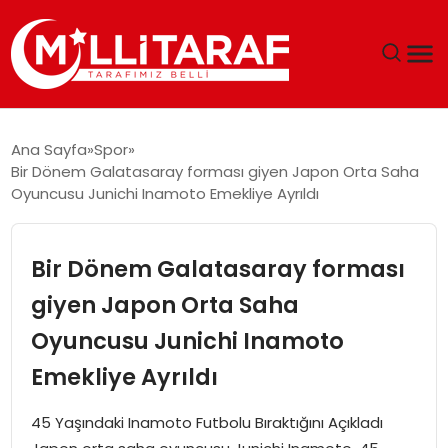
GÜNDEM
Ana Sayfa
Spor
Bir Dönem Galatasaray forması giyen Japon Orta Saha
ÖZEL SAYFALAR
Oyuncusu Junichi Inamoto Emekliye Ayrıldı
TEKNOLOJI
Bir Dönem Galatasaray forması
EKONOMI
giyen Japon Orta Saha
Oyuncusu Junichi Inamoto
SPOR
Emekliye Ayrıldı
SIYASET
45 Yaşındaki Inamoto Futbolu Bıraktığını Açıkladı
MAGAZIN