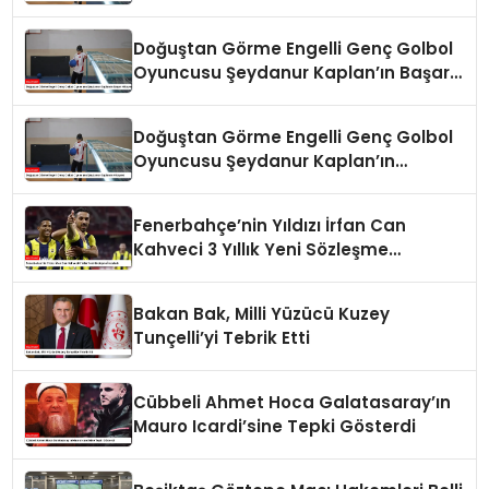
Doğuştan Görme Engelli Genç Golbol
Oyuncusu Şeydanur Kaplan’ın Başarı
Hikayesi
Doğuştan Görme Engelli Genç Golbol
Oyuncusu Şeydanur Kaplan’ın
Hikayesi
Fenerbahçe’nin Yıldızı İrfan Can
Kahveci 3 Yıllık Yeni Sözleşme
İmzaladı
Bakan Bak, Milli Yüzücü Kuzey
Tunçelli’yi Tebrik Etti
Cübbeli Ahmet Hoca Galatasaray’ın
Mauro Icardi’sine Tepki Gösterdi