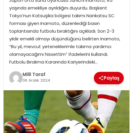
Japon orta saha oyuncusu Junichi Inamoto, 45
yaşında emekliye ayrıldığını duyurdu. Başkent
Tokyo’nun Katsuşika bölgesi takımı Nankatsu SC
forması giyen Inamoto, düzenlediği basın
toplantısında futbolu bıraktığını açıkladı. Son 2-3
yıldır emekli olmayı düşündüğünü belirten Inamoto,
“Bu yıl, mevcut yeteneklerimle takıma yardımcı
olamayacağımı hissettim” ifadelerini kullandı.
Futbolu Bırakma Kararında Kariyerindeki…
Milli Taraf
Paylaş
06 Aralık 2024