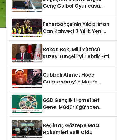
Genç Golbol Oyuncusu
Şeydanur Kaplan’ın Hikayesi
Fenerbahçe’nin Yıldızı İrfan
Can Kahveci 3 Yıllık Yeni
Sözleşme İmzaladı
Bakan Bak, Milli Yüzücü
Kuzey Tunçelli’yi Tebrik Etti
Cübbeli Ahmet Hoca
Galatasaray’ın Mauro
Icardi’sine Tepki Gösterdi
GSB Gençlik Hizmetleri
Genel Müdürlüğü’nden
Gençlere Yönelik Yenilikçi
Programlar
Beşiktaş Göztepe Maçı
Hakemleri Belli Oldu