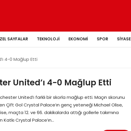
ZEL SAYFALAR
TEKNOLOJI
EKONOMI
SPOR
SIYASE
’ı 4-0 Mağlup Etti
er United’ı 4-0 Mağlup Etti
hester United’ı farklı bir skorla mağlup etti. Maçın skorunu
’den Çift Gol Crystal Palace’ın genç yeteneği Michael Olise,
lise, maçta 12. ve 66. dakikalarda attığı gollerle takımına
n Katkı Crystal Palace’ın…