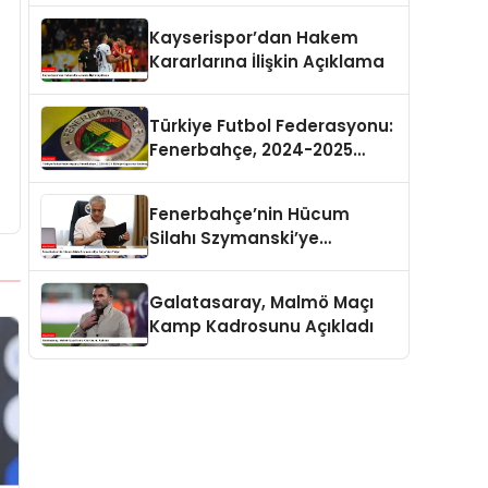
Kayserispor’dan Hakem
Kararlarına İlişkin Açıklama
Türkiye Futbol Federasyonu:
Fenerbahçe, 2024-2025
Türkiye Kupası’na
Katılmayacak
Fenerbahçe’nin Hücum
Silahı Szymanski’ye
İtalya’dan Talip!
Galatasaray, Malmö Maçı
Kamp Kadrosunu Açıkladı