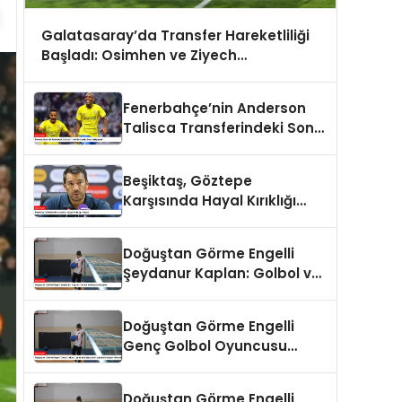
Galatasaray’da Transfer Hareketliliği
Başladı: Osimhen ve Ziyech
Gündemde
Fenerbahçe’nin Anderson
Talisca Transferindeki Son
Gelişmeler
Beşiktaş, Göztepe
Karşısında Hayal Kırıklığı
Yaşadı
Doğuştan Görme Engelli
Şeydanur Kaplan: Golbol ve
Başarı Hikayesi
Doğuştan Görme Engelli
Genç Golbol Oyuncusu
Şeydanur Kaplan’ın Başarı
Hikayesi
Doğuştan Görme Engelli