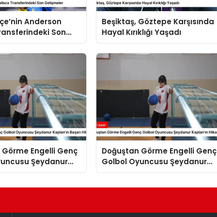
çe’nin Anderson
Beşiktaş, Göztepe Karşısında
ransferindeki Son
Hayal Kırıklığı Yaşadı
r
 Görme Engelli Genç
Doğuştan Görme Engelli Genç
yuncusu Şeydanur
Golbol Oyuncusu Şeydanur
 Başarı Hikayesi
Kaplan’ın Hikayesi