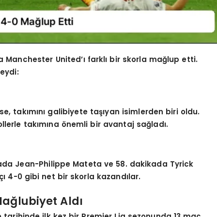
a Manchester United’ı farklı bir skorla mağlup etti.
eydi:
e, takımını galibiyete taşıyan isimlerden biri oldu.
ollerle takımına önemli bir avantaj sağladı.
ikada Jean-Philippe Mateta ve 58. dakikada Tyrick
çı 4-0 gibi net bir skorla kazandılar.
Mağlubiyet Aldı
 tarihinde ilk kez bir Premier Lig sezonunda 13 maç