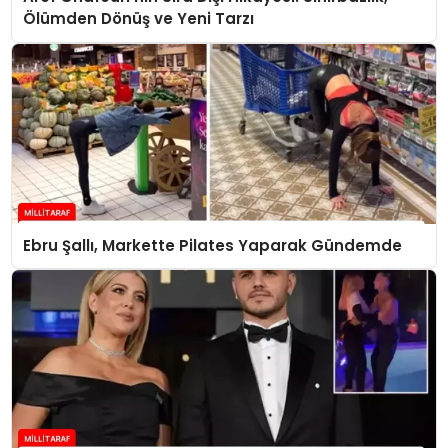
Ölümden Dönüş ve Yeni Tarzı
Ebru Şallı, Markette Pilates Yaparak Gündemde