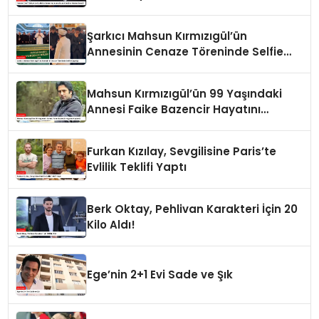
Neden Elendi?
Şarkıcı Mahsun Kırmızıgül’ün
Annesinin Cenaze Töreninde Selfie
Çılgınlığı
Mahsun Kırmızıgül’ün 99 Yaşındaki
Annesi Faike Bazencir Hayatını
Kaybetti
Furkan Kızılay, Sevgilisine Paris’te
Evlilik Teklifi Yaptı
Berk Oktay, Pehlivan Karakteri İçin 20
Kilo Aldı!
Ege’nin 2+1 Evi Sade ve Şık