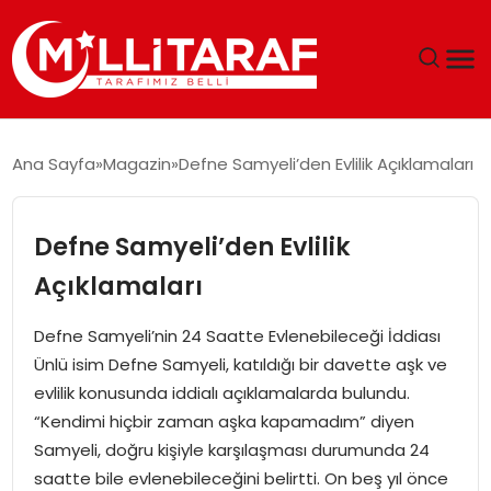
GÜNDEM
Ana Sayfa
Magazin
Defne Samyeli’den Evlilik Açıklamaları
ÖZEL SAYFALAR
Defne Samyeli’den Evlilik
TEKNOLOJI
Açıklamaları
EKONOMI
Defne Samyeli’nin 24 Saatte Evlenebileceği İddiası
Ünlü isim Defne Samyeli, katıldığı bir davette aşk ve
SPOR
evlilik konusunda iddialı açıklamalarda bulundu.
“Kendimi hiçbir zaman aşka kapamadım” diyen
SIYASET
Samyeli, doğru kişiyle karşılaşması durumunda 24
saatte bile evlenebileceğini belirtti. On beş yıl önce
MAGAZIN