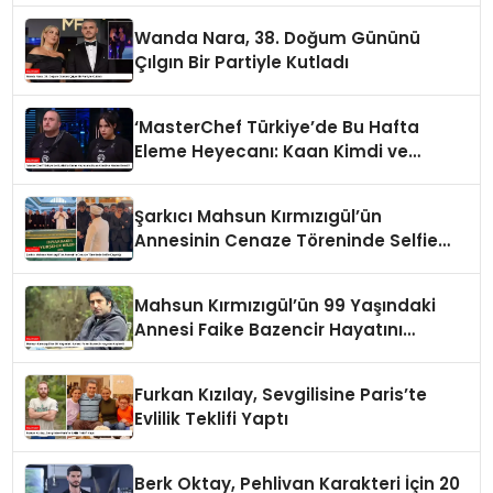
Wanda Nara, 38. Doğum Gününü
Çılgın Bir Partiyle Kutladı
‘MasterChef Türkiye’de Bu Hafta
Eleme Heyecanı: Kaan Kimdi ve
Neden Elendi?
Şarkıcı Mahsun Kırmızıgül’ün
Annesinin Cenaze Töreninde Selfie
Çılgınlığı
Mahsun Kırmızıgül’ün 99 Yaşındaki
Annesi Faike Bazencir Hayatını
Kaybetti
Furkan Kızılay, Sevgilisine Paris’te
Evlilik Teklifi Yaptı
Berk Oktay, Pehlivan Karakteri İçin 20