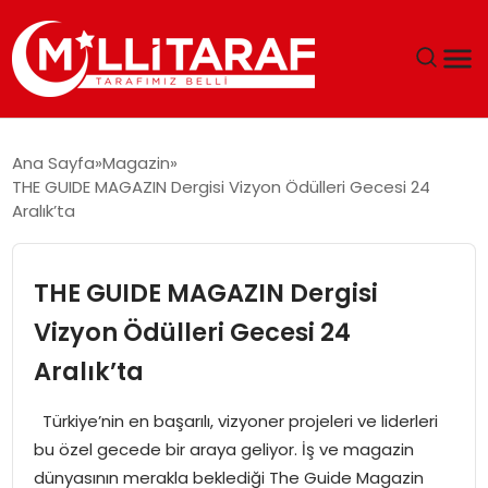
GÜNDEM
Ana Sayfa
Magazin
THE GUIDE MAGAZIN Dergisi Vizyon Ödülleri Gecesi 24
ÖZEL SAYFALAR
Aralık’ta
TEKNOLOJI
THE GUIDE MAGAZIN Dergisi
EKONOMI
Vizyon Ödülleri Gecesi 24
Aralık’ta
SPOR
Türkiye’nin en başarılı, vizyoner projeleri ve liderleri
SIYASET
bu özel gecede bir araya geliyor. İş ve magazin
dünyasının merakla beklediği The Guide Magazin
MAGAZIN