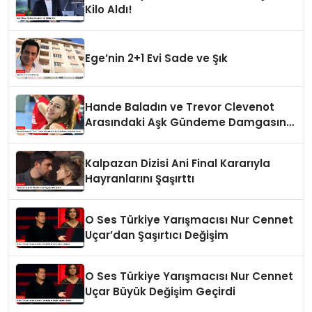
Kilo Aldı!
Ege’nin 2+1 Evi Sade ve Şık
Hande Baladın ve Trevor Clevenot
Arasındaki Aşk Gündeme Damgasını
Vurdu
Kalpazan Dizisi Ani Final Kararıyla
Hayranlarını Şaşırttı
O Ses Türkiye Yarışmacısı Nur Cennet
Uçar’dan Şaşırtıcı Değişim
O Ses Türkiye Yarışmacısı Nur Cennet
Uçar Büyük Değişim Geçirdi