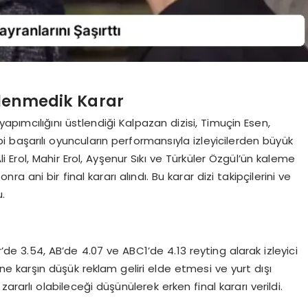
klenmedik Karar
pımcılığını üstlendiği Kalpazan dizisi, Timuçin Esen,
bi başarılı oyuncuların performansıyla izleyicilerden büyük
Erol, Mahir Erol, Ayşenur Sıkı ve Türküler Özgül’ün kaleme
ra ani bir final kararı alındı. Bu karar dizi takipçilerini ve
.
r’de 3.54, AB’de 4.07 ve ABC1’de 4.13 reyting alarak izleyici
ine karşın düşük reklam geliri elde etmesi ve yurt dışı
rarlı olabileceği düşünülerek erken final kararı verildi.