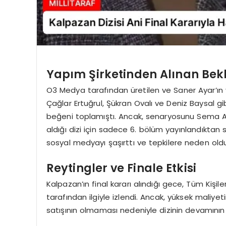
Yapım Şirketinden Alınan Be
O3 Medya tarafından üretilen ve Saner Ayar’ın ya
Çağlar Ertuğrul, Şükran Ovalı ve Deniz Baysal gi
beğeni toplamıştı. Ancak, senaryosunu Sema Ali 
aldığı dizi için sadece 6. bölüm yayınlandıktan son
sosyal medyayı şaşırttı ve tepkilere neden oldu
Reytingler ve Finale Etkisi
Kalpazan’ın final kararı alındığı gece, Tüm Kişile
tarafından ilgiyle izlendi. Ancak, yüksek maliyet
satışının olmaması nedeniyle dizinin devamının za