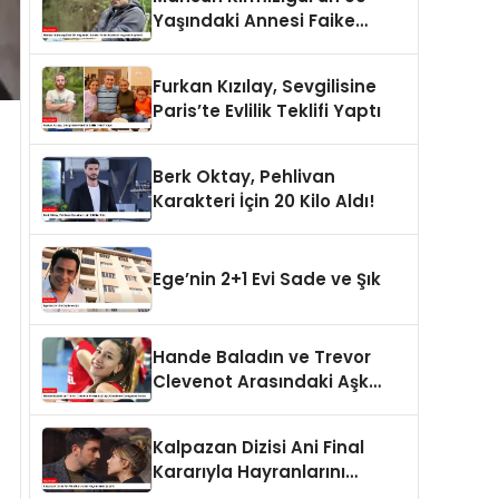
Yaşındaki Annesi Faike
Bazencir Hayatını Kaybetti
Furkan Kızılay, Sevgilisine
Paris’te Evlilik Teklifi Yaptı
Berk Oktay, Pehlivan
Karakteri İçin 20 Kilo Aldı!
Ege’nin 2+1 Evi Sade ve Şık
Hande Baladın ve Trevor
Clevenot Arasındaki Aşk
Gündeme Damgasını Vurdu
Kalpazan Dizisi Ani Final
Kararıyla Hayranlarını
Şaşırttı