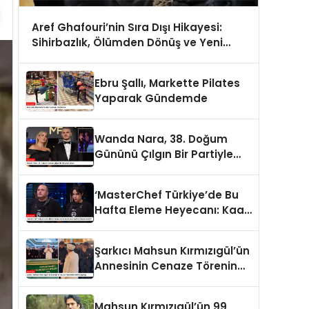
Aref Ghafouri’nin Sıra Dışı Hikayesi:
Sihirbazlık, Ölümden Dönüş ve Yeni
Tarzı
Ebru Şallı, Markette Pilates
Yaparak Gündemde
Wanda Nara, 38. Doğum
Gününü Çılgın Bir Partiyle
Kutladı
‘MasterChef Türkiye’de Bu
Hafta Eleme Heyecanı: Kaan
Kimdi ve Neden Elendi?
Şarkıcı Mahsun Kırmızıgül’ün
Annesinin Cenaze Töreninde
Selfie Çılgınlığı
Mahsun Kırmızıgül’ün 99