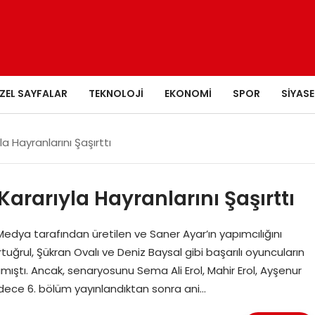
ZEL SAYFALAR
TEKNOLOJI
EKONOMI
SPOR
SIYASE
la Hayranlarını Şaşırttı
Kararıyla Hayranlarını Şaşırttı
dya tarafından üretilen ve Saner Ayar’ın yapımcılığını
tuğrul, Şükran Ovalı ve Deniz Baysal gibi başarılı oyuncuların
ıştı. Ancak, senaryosunu Sema Ali Erol, Mahir Erol, Ayşenur
 sadece 6. bölüm yayınlandıktan sonra ani…