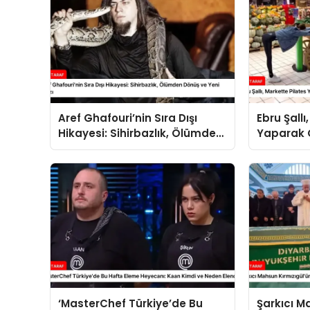
Aref Ghafouri’nin Sıra Dışı
Ebru Şallı
Hikayesi: Sihirbazlık, Ölümden
Yaparak
Dönüş ve Yeni Tarzı
‘MasterChef Türkiye’de Bu
Şarkıcı M