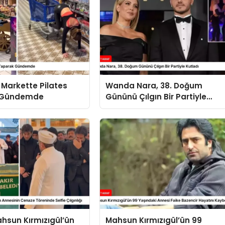
, Markette Pilates
Wanda Nara, 38. Doğum
 Gündemde
Gününü Çılgın Bir Partiyle
Kutladı
ahsun Kırmızıgül’ün
Mahsun Kırmızıgül’ün 99