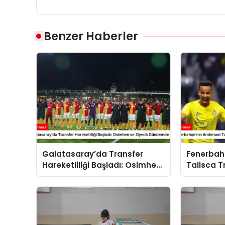
Benzer Haberler
Galatasaray’da Transfer
Fenerbah
Hareketliliği Başladı: Osimhen
Talisca T
ve Ziyech Gündemde
Gelişmele