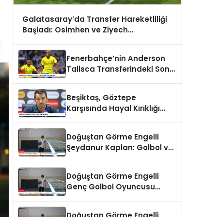
Galatasaray’da Transfer Hareketliliği
Başladı: Osimhen ve Ziyech
Gündemde
Fenerbahçe’nin Anderson
Talisca Transferindeki Son
Gelişmeler
Beşiktaş, Göztepe
Karşısında Hayal Kırıklığı
Yaşadı
Doğuştan Görme Engelli
Şeydanur Kaplan: Golbol ve
Başarı Hikayesi
Doğuştan Görme Engelli
Genç Golbol Oyuncusu
Şeydanur Kaplan’ın Başarı
Hikayesi
Doğuştan Görme Engelli