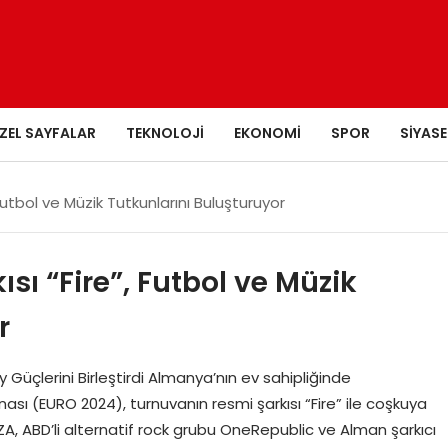
ZEL SAYFALAR
TEKNOLOJI
EKONOMI
SPOR
SIYASE
Futbol ve Müzik Tutkunlarını Buluşturuyor
sı “Fire”, Futbol ve Müzik
r
üçlerini Birleştirdi Almanya’nın ev sahipliğinde
ı (EURO 2024), turnuvanın resmi şarkısı “Fire” ile coşkuya
ZA, ABD’li alternatif rock grubu OneRepublic ve Alman şarkıcı