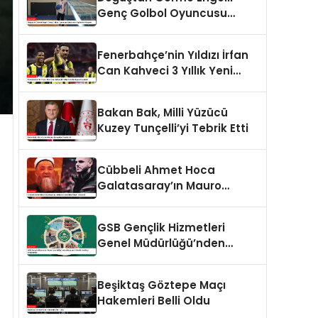
Genç Golbol Oyuncusu
Şeydanur Kaplan’ın Hikayesi
Fenerbahçe’nin Yıldızı İrfan
Can Kahveci 3 Yıllık Yeni
Sözleşme İmzaladı
Bakan Bak, Milli Yüzücü
Kuzey Tunçelli’yi Tebrik Etti
Cübbeli Ahmet Hoca
Galatasaray’ın Mauro
Icardi’sine Tepki Gösterdi
GSB Gençlik Hizmetleri
Genel Müdürlüğü’nden
Gençlere Yönelik Yenilikçi
Programlar
Beşiktaş Göztepe Maçı
Hakemleri Belli Oldu