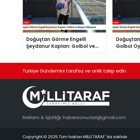
Doğuştan Görme Engelli
Doğuştan
Şeydanur Kaplan: Golbol ve
Golbol O
Başarı Hikayesi
Kaplan’ın
Türkiye Gündemini tarafsız ve anlık takip edin.
Reklam & İşbirliği:
habersonuclari@gmail.com
Copyright © 2025 Tüm hakları MİLLİ TARAF 'da saklıdır.