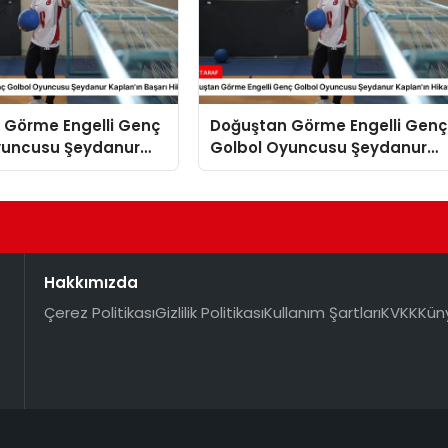
 Görme Engelli Genç
Doğuştan Görme Engelli Genç
yuncusu Şeydanur
Golbol Oyuncusu Şeydanur
 Başarı Hikayesi
Kaplan’ın Hikayesi
Hakkımızda
Çerez Politikası
Gizlilik Politikası
Kullanım Şartları
KVKK
Kün