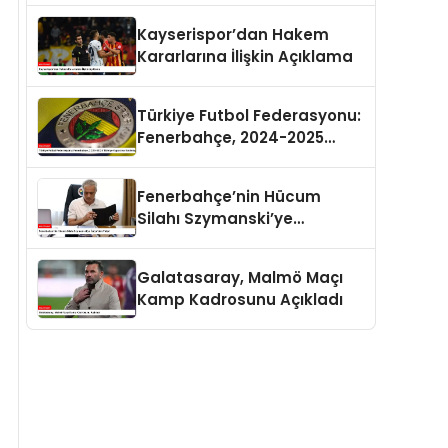
Kayserispor’dan Hakem
Kararlarına İlişkin Açıklama
Türkiye Futbol Federasyonu:
Fenerbahçe, 2024-2025
Türkiye Kupası’na
Katılmayacak
Fenerbahçe’nin Hücum
Silahı Szymanski’ye
İtalya’dan Talip!
Galatasaray, Malmö Maçı
Kamp Kadrosunu Açıkladı