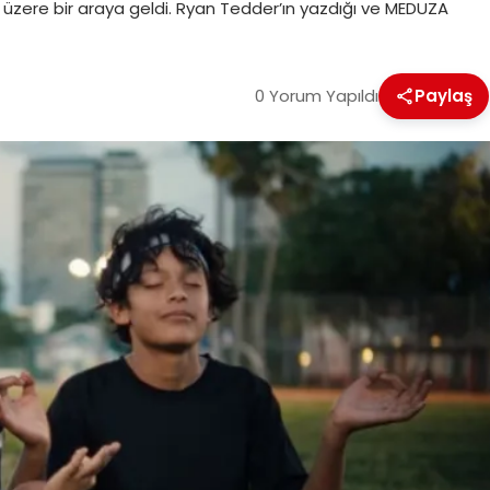
 üzere bir araya geldi. Ryan Tedder’ın yazdığı ve MEDUZA
0 Yorum Yapıldı
Paylaş