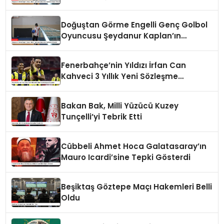
Hikayesi
Doğuştan Görme Engelli Genç Golbol
Oyuncusu Şeydanur Kaplan’ın
Hikayesi
Fenerbahçe’nin Yıldızı İrfan Can
Kahveci 3 Yıllık Yeni Sözleşme
İmzaladı
Bakan Bak, Milli Yüzücü Kuzey
Tunçelli’yi Tebrik Etti
Cübbeli Ahmet Hoca Galatasaray’ın
Mauro Icardi’sine Tepki Gösterdi
Beşiktaş Göztepe Maçı Hakemleri Belli
Oldu