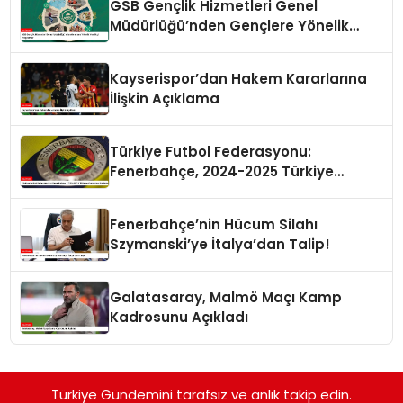
GSB Gençlik Hizmetleri Genel
Müdürlüğü’nden Gençlere Yönelik
Yenilikçi Programlar
Kayserispor’dan Hakem Kararlarına
İlişkin Açıklama
Türkiye Futbol Federasyonu:
Fenerbahçe, 2024-2025 Türkiye
Kupası’na Katılmayacak
Fenerbahçe’nin Hücum Silahı
Szymanski’ye İtalya’dan Talip!
Galatasaray, Malmö Maçı Kamp
Kadrosunu Açıkladı
Türkiye Gündemini tarafsız ve anlık takip edin.