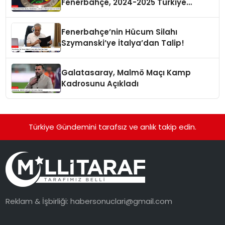
Fenerbahçe, 2024-2025 Türkiye
Kupası’na Katılmayacak
Fenerbahçe’nin Hücum Silahı
Szymanski’ye İtalya’dan Talip!
Galatasaray, Malmö Maçı Kamp
Kadrosunu Açıkladı
Türkiye Gündemini tarafsız ve anlık takip edin.
Reklam & İşbirliği:
habersonuclari@gmail.com