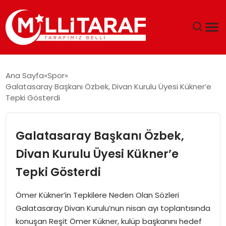
GÜNDEM
Ana Sayfa
Spor
Galatasaray Başkanı Özbek, Divan Kurulu Üyesi Kükner’e
ÖZEL SAYFALAR
Tepki Gösterdi
TEKNOLOJI
Galatasaray Başkanı Özbek,
EKONOMI
Divan Kurulu Üyesi Kükner’e
Tepki Gösterdi
SPOR
Ömer Kükner’in Tepkilere Neden Olan Sözleri
SIYASET
Galatasaray Divan Kurulu’nun nisan ayı toplantısında
konuşan Reşit Ömer Kükner, kulüp başkanını hedef
MAGAZIN