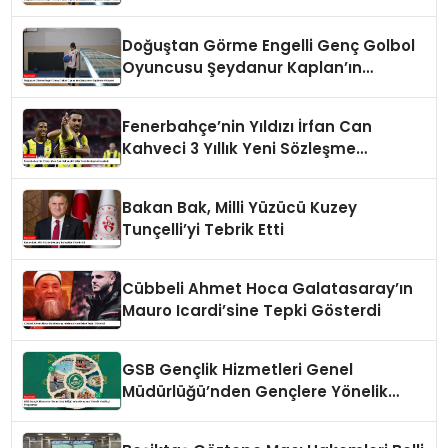
Hikayesi
Doğuştan Görme Engelli Genç Golbol
Oyuncusu Şeydanur Kaplan’ın
Hikayesi
Fenerbahçe’nin Yıldızı İrfan Can
Kahveci 3 Yıllık Yeni Sözleşme
İmzaladı
Bakan Bak, Milli Yüzücü Kuzey
Tunçelli’yi Tebrik Etti
Cübbeli Ahmet Hoca Galatasaray’ın
Mauro Icardi’sine Tepki Gösterdi
GSB Gençlik Hizmetleri Genel
Müdürlüğü’nden Gençlere Yönelik
Yenilikçi Programlar