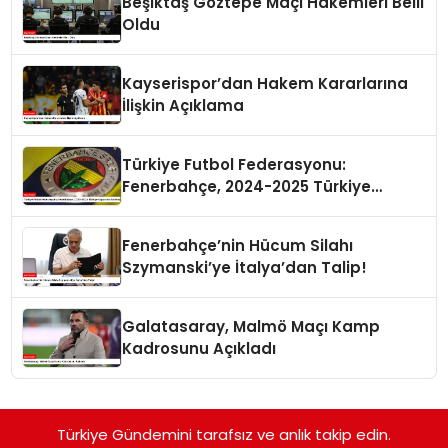
Beşiktaş Göztepe Maçı Hakemleri Belli
Oldu
Kayserispor’dan Hakem Kararlarına
İlişkin Açıklama
Türkiye Futbol Federasyonu:
Fenerbahçe, 2024-2025 Türkiye
Kupası’na Katılmayacak
Fenerbahçe’nin Hücum Silahı
Szymanski’ye İtalya’dan Talip!
Galatasaray, Malmö Maçı Kamp
Kadrosunu Açıkladı
Türkiye Gündemini tarafsız ve anlık takip edin.