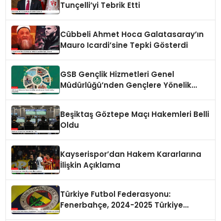
Tunçelli’yi Tebrik Etti
Cübbeli Ahmet Hoca Galatasaray’ın
Mauro Icardi’sine Tepki Gösterdi
GSB Gençlik Hizmetleri Genel
Müdürlüğü’nden Gençlere Yönelik
Yenilikçi Programlar
Beşiktaş Göztepe Maçı Hakemleri Belli
Oldu
Kayserispor’dan Hakem Kararlarına
İlişkin Açıklama
Türkiye Futbol Federasyonu:
Fenerbahçe, 2024-2025 Türkiye
Kupası’na Katılmayacak