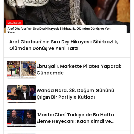
Aref Ghafouri’nin Sıra Dışı Hikayesi: Sihirbazlık,
Ölümden Dönüş ve Yeni Tarzı
Ebru Şallı, Markette Pilates Yaparak
Gündemde
Wanda Nara, 38. Doğum Gününü
Çılgın Bir Partiyle Kutladı
‘MasterChef Türkiye’de Bu Hafta
Eleme Heyecanı: Kaan Kimdi ve
Neden Elendi?