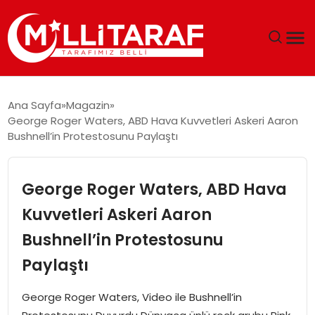
GÜNDEM
Ana Sayfa
Magazin
George Roger Waters, ABD Hava Kuvvetleri Askeri Aaron
ÖZEL SAYFALAR
Bushnell’in Protestosunu Paylaştı
TEKNOLOJI
George Roger Waters, ABD Hava
EKONOMI
Kuvvetleri Askeri Aaron
Bushnell’in Protestosunu
SPOR
Paylaştı
SIYASET
George Roger Waters, Video ile Bushnell’in
MAGAZIN