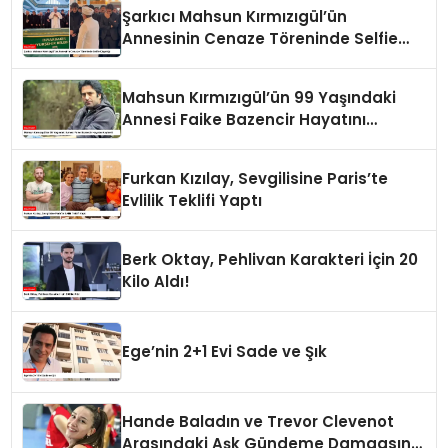
Şarkıcı Mahsun Kırmızıgül’ün
Annesinin Cenaze Töreninde Selfie
Çılgınlığı
Mahsun Kırmızıgül’ün 99 Yaşındaki
Annesi Faike Bazencir Hayatını
Kaybetti
Furkan Kızılay, Sevgilisine Paris’te
Evlilik Teklifi Yaptı
Berk Oktay, Pehlivan Karakteri İçin 20
Kilo Aldı!
Ege’nin 2+1 Evi Sade ve Şık
Hande Baladın ve Trevor Clevenot
Arasındaki Aşk Gündeme Damgasını