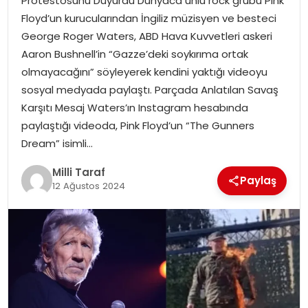
Protestosunu Duyurdu Dünyaca ünlü rock grubu Pink
Floyd’un kurucularından İngiliz müzisyen ve besteci
George Roger Waters, ABD Hava Kuvvetleri askeri
Aaron Bushnell’in “Gazze’deki soykırıma ortak
olmayacağını” söyleyerek kendini yaktığı videoyu
sosyal medyada paylaştı. Parçada Anlatılan Savaş
Karşıtı Mesaj Waters’ın Instagram hesabında
paylaştığı videoda, Pink Floyd’un “The Gunners
Dream” isimli…
Milli Taraf
Paylaş
12 Ağustos 2024