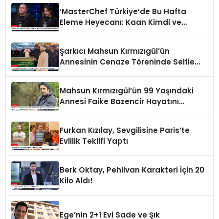
‘MasterChef Türkiye’de Bu Hafta
Eleme Heyecanı: Kaan Kimdi ve
Neden Elendi?
Şarkıcı Mahsun Kırmızıgül’ün
Annesinin Cenaze Töreninde Selfie
Çılgınlığı
Mahsun Kırmızıgül’ün 99 Yaşındaki
Annesi Faike Bazencir Hayatını
Kaybetti
Furkan Kızılay, Sevgilisine Paris’te
Evlilik Teklifi Yaptı
Berk Oktay, Pehlivan Karakteri İçin 20
Kilo Aldı!
Ege’nin 2+1 Evi Sade ve Şık