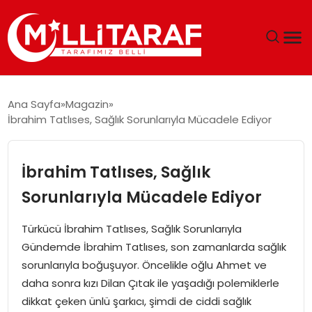
GÜNDEM
Ana Sayfa
Magazin
İbrahim Tatlıses, Sağlık Sorunlarıyla Mücadele Ediyor
ÖZEL SAYFALAR
TEKNOLOJI
İbrahim Tatlıses, Sağlık
Sorunlarıyla Mücadele Ediyor
EKONOMI
Türkücü İbrahim Tatlıses, Sağlık Sorunlarıyla
SPOR
Gündemde İbrahim Tatlıses, son zamanlarda sağlık
sorunlarıyla boğuşuyor. Öncelikle oğlu Ahmet ve
SIYASET
daha sonra kızı Dilan Çıtak ile yaşadığı polemiklerle
dikkat çeken ünlü şarkıcı, şimdi de ciddi sağlık
MAGAZIN