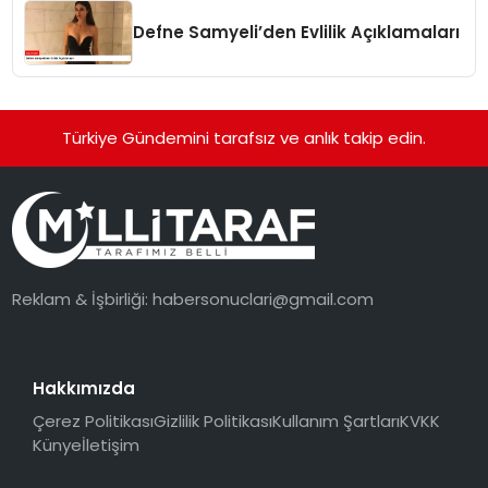
Defne Samyeli’den Evlilik Açıklamaları
Türkiye Gündemini tarafsız ve anlık takip edin.
Reklam & İşbirliği:
habersonuclari@gmail.com
Hakkımızda
Çerez Politikası
Gizlilik Politikası
Kullanım Şartları
KVKK
Künye
İletişim