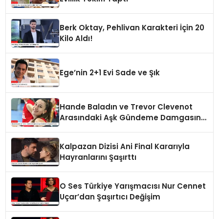
Berk Oktay, Pehlivan Karakteri İçin 20
Kilo Aldı!
Ege’nin 2+1 Evi Sade ve Şık
Hande Baladın ve Trevor Clevenot
Arasındaki Aşk Gündeme Damgasını
Vurdu
Kalpazan Dizisi Ani Final Kararıyla
Hayranlarını Şaşırttı
O Ses Türkiye Yarışmacısı Nur Cennet
Uçar’dan Şaşırtıcı Değişim