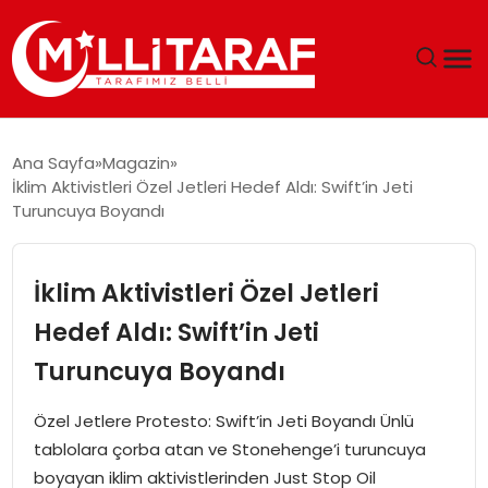
GÜNDEM
Ana Sayfa
Magazin
İklim Aktivistleri Özel Jetleri Hedef Aldı: Swift’in Jeti
ÖZEL SAYFALAR
Turuncuya Boyandı
TEKNOLOJI
İklim Aktivistleri Özel Jetleri
EKONOMI
Hedef Aldı: Swift’in Jeti
Turuncuya Boyandı
SPOR
Özel Jetlere Protesto: Swift’in Jeti Boyandı Ünlü
SIYASET
tablolara çorba atan ve Stonehenge’i turuncuya
boyayan iklim aktivistlerinden Just Stop Oil
MAGAZIN