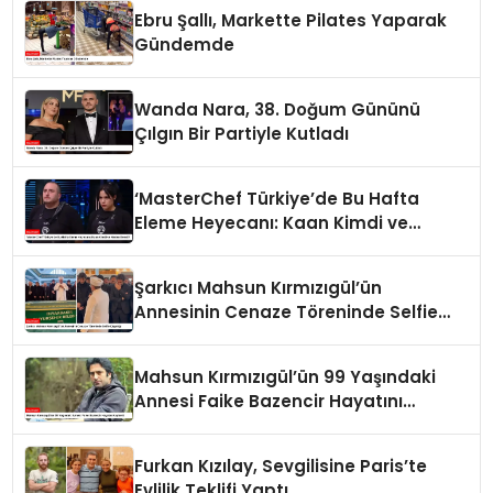
Ebru Şallı, Markette Pilates Yaparak
Gündemde
Wanda Nara, 38. Doğum Gününü
Çılgın Bir Partiyle Kutladı
‘MasterChef Türkiye’de Bu Hafta
Eleme Heyecanı: Kaan Kimdi ve
Neden Elendi?
Şarkıcı Mahsun Kırmızıgül’ün
Annesinin Cenaze Töreninde Selfie
Çılgınlığı
Mahsun Kırmızıgül’ün 99 Yaşındaki
Annesi Faike Bazencir Hayatını
Kaybetti
Furkan Kızılay, Sevgilisine Paris’te
Evlilik Teklifi Yaptı