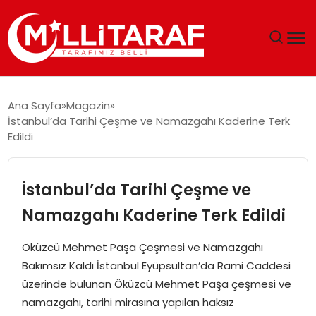
GÜNDEM
Ana Sayfa
Magazin
İstanbul’da Tarihi Çeşme ve Namazgahı Kaderine Terk
ÖZEL SAYFALAR
Edildi
TEKNOLOJI
İstanbul’da Tarihi Çeşme ve
EKONOMI
Namazgahı Kaderine Terk Edildi
SPOR
Öküzcü Mehmet Paşa Çeşmesi ve Namazgahı
Bakımsız Kaldı İstanbul Eyüpsultan’da Rami Caddesi
SIYASET
üzerinde bulunan Öküzcü Mehmet Paşa çeşmesi ve
namazgahı, tarihi mirasına yapılan haksız
MAGAZIN