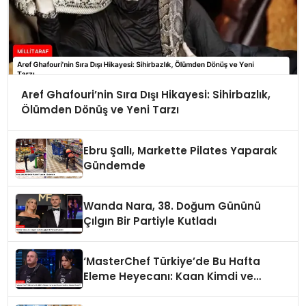
Aref Ghafouri’nin Sıra Dışı Hikayesi: Sihirbazlık,
Ölümden Dönüş ve Yeni Tarzı
Ebru Şallı, Markette Pilates Yaparak
Gündemde
Wanda Nara, 38. Doğum Gününü
Çılgın Bir Partiyle Kutladı
‘MasterChef Türkiye’de Bu Hafta
Eleme Heyecanı: Kaan Kimdi ve
Neden Elendi?