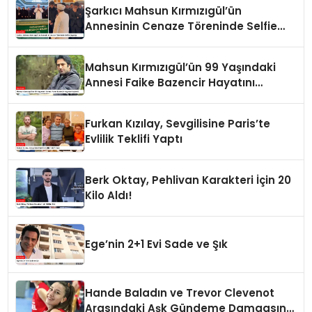
Şarkıcı Mahsun Kırmızıgül’ün
Annesinin Cenaze Töreninde Selfie
Çılgınlığı
Mahsun Kırmızıgül’ün 99 Yaşındaki
Annesi Faike Bazencir Hayatını
Kaybetti
Furkan Kızılay, Sevgilisine Paris’te
Evlilik Teklifi Yaptı
Berk Oktay, Pehlivan Karakteri İçin 20
Kilo Aldı!
Ege’nin 2+1 Evi Sade ve Şık
Hande Baladın ve Trevor Clevenot
Arasındaki Aşk Gündeme Damgasını