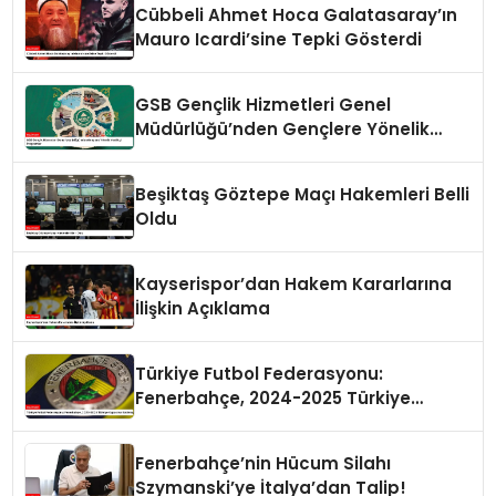
Cübbeli Ahmet Hoca Galatasaray’ın
Mauro Icardi’sine Tepki Gösterdi
GSB Gençlik Hizmetleri Genel
Müdürlüğü’nden Gençlere Yönelik
Yenilikçi Programlar
Beşiktaş Göztepe Maçı Hakemleri Belli
Oldu
Kayserispor’dan Hakem Kararlarına
İlişkin Açıklama
Türkiye Futbol Federasyonu:
Fenerbahçe, 2024-2025 Türkiye
Kupası’na Katılmayacak
Fenerbahçe’nin Hücum Silahı
Szymanski’ye İtalya’dan Talip!