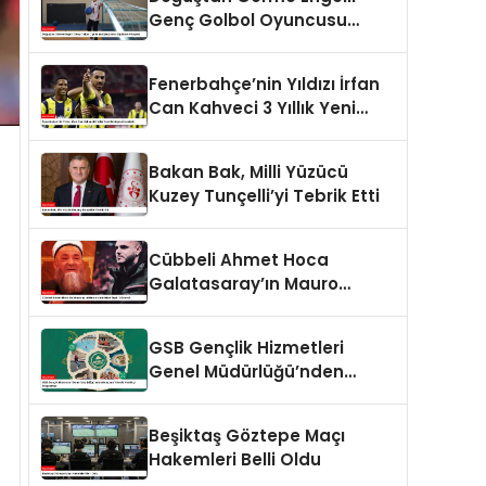
Genç Golbol Oyuncusu
Şeydanur Kaplan’ın Hikayesi
Fenerbahçe’nin Yıldızı İrfan
Can Kahveci 3 Yıllık Yeni
Sözleşme İmzaladı
Bakan Bak, Milli Yüzücü
Kuzey Tunçelli’yi Tebrik Etti
Cübbeli Ahmet Hoca
Galatasaray’ın Mauro
Icardi’sine Tepki Gösterdi
GSB Gençlik Hizmetleri
Genel Müdürlüğü’nden
Gençlere Yönelik Yenilikçi
Programlar
Beşiktaş Göztepe Maçı
Hakemleri Belli Oldu