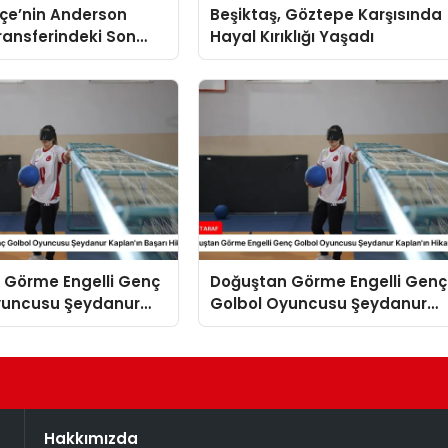
çe’nin Anderson
Beşiktaş, Göztepe Karşısında
ransferindeki Son
Hayal Kırıklığı Yaşadı
r
 Görme Engelli Genç
Doğuştan Görme Engelli Genç
yuncusu Şeydanur
Golbol Oyuncusu Şeydanur
 Başarı Hikayesi
Kaplan’ın Hikayesi
Hakkımızda