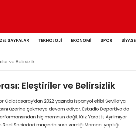
ZEL SAYFALAR
TEKNOLOJI
EKONOMI
SPOR
SIYASE
ler ve Belirsizlik
ı: Eleştiriler ve Belirsizlik
or Galatasaray’dan 2022 yazında İspanyol ekibi Sevilla’ya
klarını üzerine çekmeye devam ediyor. Estadio Deportivo’da
 performansından hiç memnun değil. Kriz Yarattı, Ayrılmıyor
nın Real Sociedad maçında süre verdiği Marcao, yaptığı