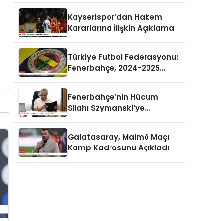
Kayserispor’dan Hakem
Kararlarına İlişkin Açıklama
Türkiye Futbol Federasyonu:
Fenerbahçe, 2024-2025
Türkiye Kupası’na
Katılmayacak
Fenerbahçe’nin Hücum
Silahı Szymanski’ye
İtalya’dan Talip!
Galatasaray, Malmö Maçı
Kamp Kadrosunu Açıkladı