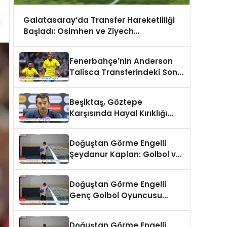
Galatasaray’da Transfer Hareketliliği
Başladı: Osimhen ve Ziyech
Gündemde
Fenerbahçe’nin Anderson
Talisca Transferindeki Son
Gelişmeler
Beşiktaş, Göztepe
Karşısında Hayal Kırıklığı
Yaşadı
Doğuştan Görme Engelli
Şeydanur Kaplan: Golbol ve
Başarı Hikayesi
Doğuştan Görme Engelli
Genç Golbol Oyuncusu
Şeydanur Kaplan’ın Başarı
Hikayesi
Doğuştan Görme Engelli