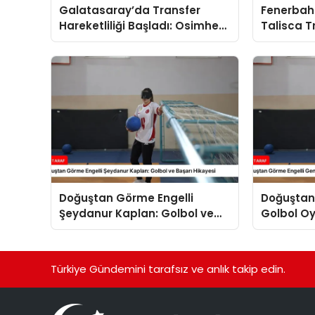
Galatasaray’da Transfer
Fenerbah
Hareketliliği Başladı: Osimhen
Talisca T
ve Ziyech Gündemde
Gelişmele
Doğuştan Görme Engelli
Doğuştan
Şeydanur Kaplan: Golbol ve
Golbol O
Başarı Hikayesi
Kaplan’ın
Türkiye Gündemini tarafsız ve anlık takip edin.