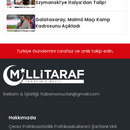
Szymanski’ye İtalya’dan Talip!
Galatasaray, Malmö Maçı Kamp
Kadrosunu Açıkladı
Türkiye Gündemini tarafsız ve anlık takip edin.
Reklam & İşbirliği:
habersonuclari@gmail.com
Hakkımızda
Çerez Politikası
Gizlilik Politikası
Kullanım Şartları
KVKK