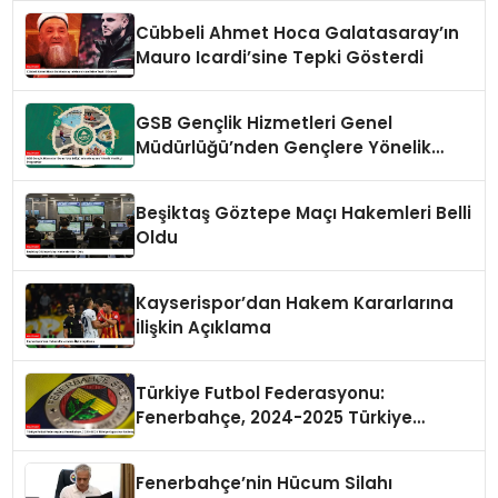
Cübbeli Ahmet Hoca Galatasaray’ın
Mauro Icardi’sine Tepki Gösterdi
GSB Gençlik Hizmetleri Genel
Müdürlüğü’nden Gençlere Yönelik
Yenilikçi Programlar
Beşiktaş Göztepe Maçı Hakemleri Belli
Oldu
Kayserispor’dan Hakem Kararlarına
İlişkin Açıklama
Türkiye Futbol Federasyonu:
Fenerbahçe, 2024-2025 Türkiye
Kupası’na Katılmayacak
Fenerbahçe’nin Hücum Silahı