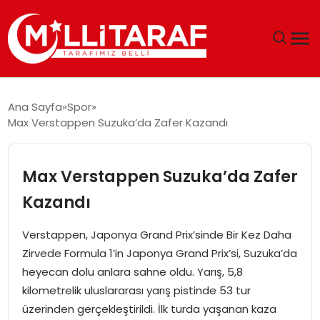
GÜNDEM
Ana Sayfa
Spor
Max Verstappen Suzuka’da Zafer Kazandı
ÖZEL SAYFALAR
TEKNOLOJI
Max Verstappen Suzuka’da Zafer
Kazandı
EKONOMI
Verstappen, Japonya Grand Prix’sinde Bir Kez Daha
SPOR
Zirvede Formula 1’in Japonya Grand Prix’si, Suzuka’da
heyecan dolu anlara sahne oldu. Yarış, 5,8
SIYASET
kilometrelik uluslararası yarış pistinde 53 tur
üzerinden gerçekleştirildi. İlk turda yaşanan kaza
MAGAZIN