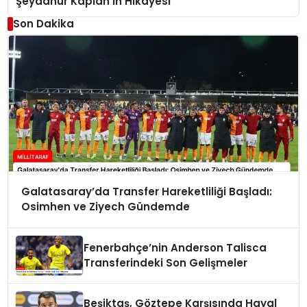
Şeydanur Kaplan’ın Hikayesi
Son Dakika
Galatasaray’da Transfer Hareketliliği Başladı:
Osimhen ve Ziyech Gündemde
Fenerbahçe’nin Anderson Talisca
Transferindeki Son Gelişmeler
Beşiktaş, Göztepe Karşısında Hayal