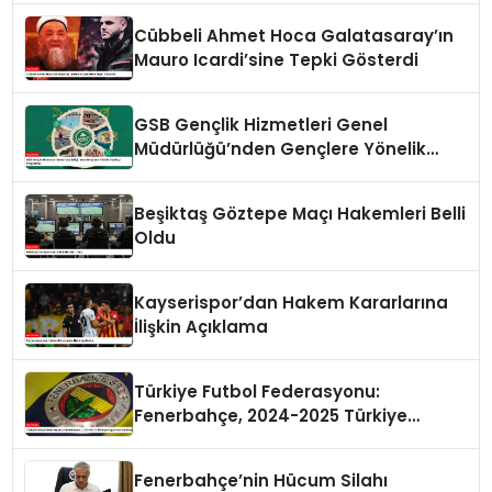
Cübbeli Ahmet Hoca Galatasaray’ın
Mauro Icardi’sine Tepki Gösterdi
GSB Gençlik Hizmetleri Genel
Müdürlüğü’nden Gençlere Yönelik
Yenilikçi Programlar
Beşiktaş Göztepe Maçı Hakemleri Belli
Oldu
Kayserispor’dan Hakem Kararlarına
İlişkin Açıklama
Türkiye Futbol Federasyonu:
Fenerbahçe, 2024-2025 Türkiye
Kupası’na Katılmayacak
Fenerbahçe’nin Hücum Silahı