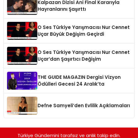
Kalpazan Dizisi Ani Final Kararıyla
Hayranlarını Şaşırttı
O Ses Türkiye Yarışmacısı Nur Cennet
Uçar Büyük Değişim Geçirdi
O Ses Türkiye Yarışmacısı Nur Cennet
Uçar’dan Şaşırtıcı Değişim
THE GUIDE MAGAZIN Dergisi Vizyon
Ödülleri Gecesi 24 Aralık’ta
Defne Samyeli’den Evlilik Açıklamaları
Türkiye Gündemini tarafsız ve anlık takip edin.