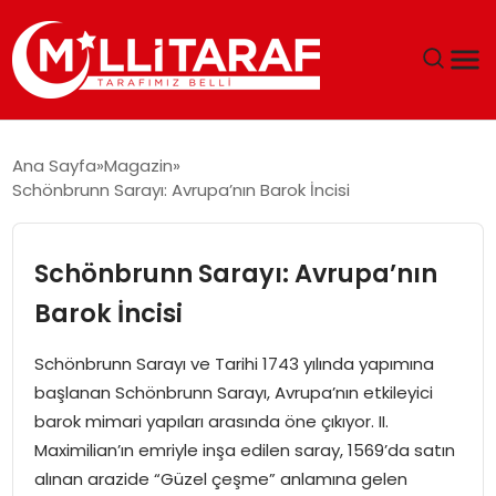
GÜNDEM
Ana Sayfa
Magazin
Schönbrunn Sarayı: Avrupa’nın Barok İncisi
ÖZEL SAYFALAR
TEKNOLOJI
Schönbrunn Sarayı: Avrupa’nın
Barok İncisi
EKONOMI
Schönbrunn Sarayı ve Tarihi 1743 yılında yapımına
SPOR
başlanan Schönbrunn Sarayı, Avrupa’nın etkileyici
barok mimari yapıları arasında öne çıkıyor. II.
SIYASET
Maximilian’ın emriyle inşa edilen saray, 1569’da satın
alınan arazide “Güzel çeşme” anlamına gelen
MAGAZIN