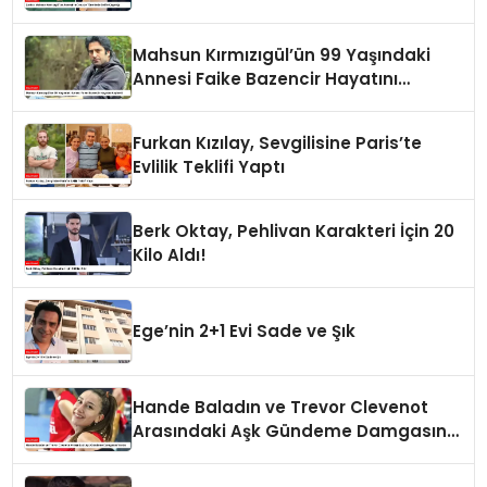
Çılgınlığı
Mahsun Kırmızıgül’ün 99 Yaşındaki
Annesi Faike Bazencir Hayatını
Kaybetti
Furkan Kızılay, Sevgilisine Paris’te
Evlilik Teklifi Yaptı
Berk Oktay, Pehlivan Karakteri İçin 20
Kilo Aldı!
Ege’nin 2+1 Evi Sade ve Şık
Hande Baladın ve Trevor Clevenot
Arasındaki Aşk Gündeme Damgasını
Vurdu