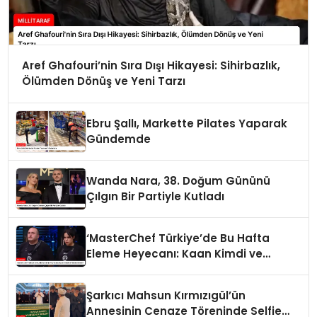
Aref Ghafouri’nin Sıra Dışı Hikayesi: Sihirbazlık,
Ölümden Dönüş ve Yeni Tarzı
Ebru Şallı, Markette Pilates Yaparak
Gündemde
Wanda Nara, 38. Doğum Gününü
Çılgın Bir Partiyle Kutladı
‘MasterChef Türkiye’de Bu Hafta
Eleme Heyecanı: Kaan Kimdi ve
Neden Elendi?
Şarkıcı Mahsun Kırmızıgül’ün
Annesinin Cenaze Töreninde Selfie