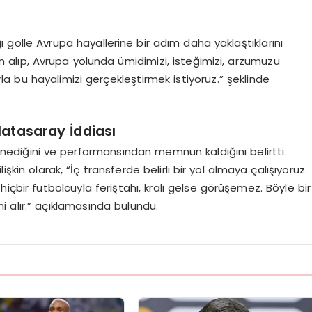
ı golle Avrupa hayallerine bir adım daha yaklaştıklarını
n alıp, Avrupa yolunda ümidimizi, isteğimizi, arzumuzu
a bu hayalimizi gerçekleştirmek istiyoruz.” şeklinde
latasaray İddiası
 denediğini ve performansından memnun kaldığını belirtti.
şkin olarak, “İç transferde belirli bir yol almaya çalışıyoruz.
çbir futbolcuyla feriştahı, kralı gelse görüşemez. Böyle bir
i alır.” açıklamasında bulundu.