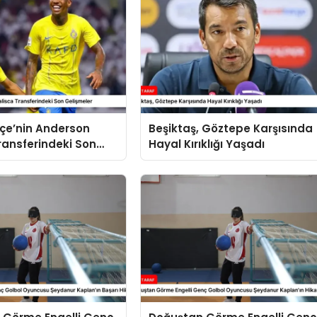
çe’nin Anderson
Beşiktaş, Göztepe Karşısında
ransferindeki Son
Hayal Kırıklığı Yaşadı
r