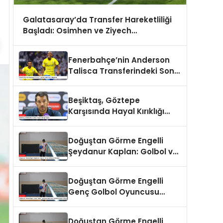
Galatasaray’da Transfer Hareketliliği
Başladı: Osimhen ve Ziyech
Gündemde
Fenerbahçe’nin Anderson
Talisca Transferindeki Son
Gelişmeler
Beşiktaş, Göztepe
Karşısında Hayal Kırıklığı
Yaşadı
Doğuştan Görme Engelli
Şeydanur Kaplan: Golbol ve
Başarı Hikayesi
Doğuştan Görme Engelli
Genç Golbol Oyuncusu
Şeydanur Kaplan’ın Başarı
Hikayesi
Doğuştan Görme Engelli