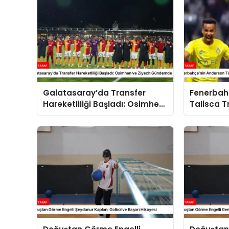
Galatasaray’da Transfer
Fenerbah
Hareketliliği Başladı: Osimhen
Talisca T
ve Ziyech Gündemde
Gelişmele