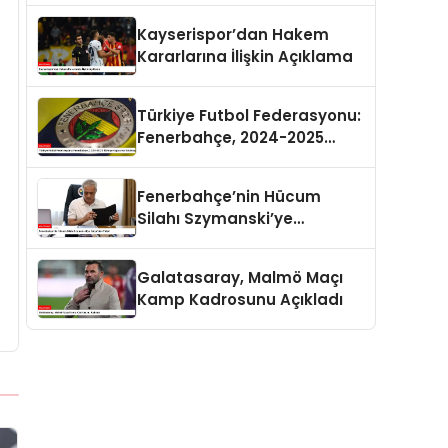
Kayserispor’dan Hakem
Kararlarına İlişkin Açıklama
Türkiye Futbol Federasyonu:
Fenerbahçe, 2024-2025
Türkiye Kupası’na
Katılmayacak
Fenerbahçe’nin Hücum
Silahı Szymanski’ye
İtalya’dan Talip!
Galatasaray, Malmö Maçı
Kamp Kadrosunu Açıkladı