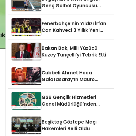
Genç Golbol Oyuncusu
Şeydanur Kaplan’ın Hikayesi
Fenerbahçe’nin Yıldızı İrfan
Can Kahveci 3 Yıllık Yeni
Sözleşme İmzaladı
Bakan Bak, Milli Yüzücü
Kuzey Tunçelli’yi Tebrik Etti
Cübbeli Ahmet Hoca
Galatasaray’ın Mauro
Icardi’sine Tepki Gösterdi
GSB Gençlik Hizmetleri
Genel Müdürlüğü’nden
Gençlere Yönelik Yenilikçi
Programlar
Beşiktaş Göztepe Maçı
Hakemleri Belli Oldu