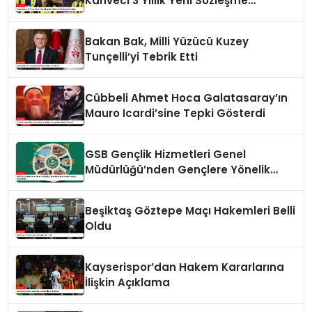
Kahveci 3 Yıllık Yeni Sözleşme
İmzaladı
Bakan Bak, Milli Yüzücü Kuzey
Tunçelli’yi Tebrik Etti
Cübbeli Ahmet Hoca Galatasaray’ın
Mauro Icardi’sine Tepki Gösterdi
GSB Gençlik Hizmetleri Genel
Müdürlüğü’nden Gençlere Yönelik
Yenilikçi Programlar
Beşiktaş Göztepe Maçı Hakemleri Belli
Oldu
Kayserispor’dan Hakem Kararlarına
İlişkin Açıklama