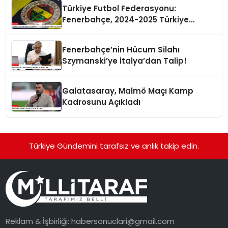
Türkiye Futbol Federasyonu:
Fenerbahçe, 2024-2025 Türkiye
Kupası’na Katılmayacak
Fenerbahçe’nin Hücum Silahı
Szymanski’ye İtalya’dan Talip!
Galatasaray, Malmö Maçı Kamp
Kadrosunu Açıkladı
Türkiye Gündemini tarafsız ve anlık takip edin.
Reklam & İşbirliği:
habersonuclari@gmail.com