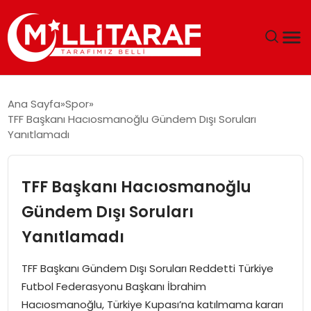
GÜNDEM
Ana Sayfa
Spor
TFF Başkanı Hacıosmanoğlu Gündem Dışı Soruları
ÖZEL SAYFALAR
Yanıtlamadı
TEKNOLOJI
TFF Başkanı Hacıosmanoğlu
EKONOMI
Gündem Dışı Soruları
Yanıtlamadı
SPOR
TFF Başkanı Gündem Dışı Soruları Reddetti Türkiye
SIYASET
Futbol Federasyonu Başkanı İbrahim
Hacıosmanoğlu, Türkiye Kupası’na katılmama kararı
MAGAZIN