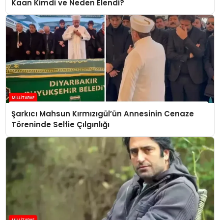
Kaan Kimdi ve Neden Elendi?
Şarkıcı Mahsun Kırmızıgül’ün Annesinin Cenaze
Töreninde Selfie Çılgınlığı