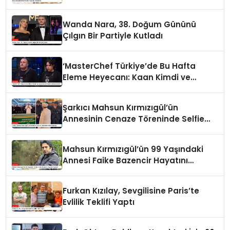
Wanda Nara, 38. Doğum Gününü
Çılgın Bir Partiyle Kutladı
‘MasterChef Türkiye’de Bu Hafta
Eleme Heyecanı: Kaan Kimdi ve
Neden Elendi?
Şarkıcı Mahsun Kırmızıgül’ün
Annesinin Cenaze Töreninde Selfie
Çılgınlığı
Mahsun Kırmızıgül’ün 99 Yaşındaki
Annesi Faike Bazencir Hayatını
Kaybetti
Furkan Kızılay, Sevgilisine Paris’te
Evlilik Teklifi Yaptı