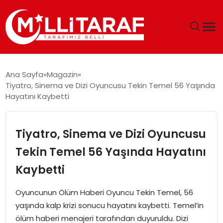
GÜNDEM
Ana Sayfa
Magazin
Tiyatro, Sinema ve Dizi Oyuncusu Tekin Temel 56 Yaşında
ÖZEL SAYFALAR
Hayatını Kaybetti
TEKNOLOJI
Tiyatro, Sinema ve Dizi Oyuncusu
EKONOMI
Tekin Temel 56 Yaşında Hayatını
Kaybetti
SPOR
Oyuncunun Ölüm Haberi Oyuncu Tekin Temel, 56
SIYASET
yaşında kalp krizi sonucu hayatını kaybetti. Temel’in
ölüm haberi menajeri tarafından duyuruldu. Dizi
MAGAZIN