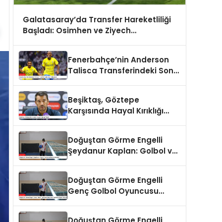
Galatasaray’da Transfer Hareketliliği
Başladı: Osimhen ve Ziyech
Gündemde
Fenerbahçe’nin Anderson
Talisca Transferindeki Son
Gelişmeler
Beşiktaş, Göztepe
Karşısında Hayal Kırıklığı
Yaşadı
Doğuştan Görme Engelli
Şeydanur Kaplan: Golbol ve
Başarı Hikayesi
Doğuştan Görme Engelli
Genç Golbol Oyuncusu
Şeydanur Kaplan’ın Başarı
Hikayesi
Doğuştan Görme Engelli