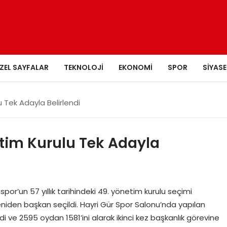
ZEL SAYFALAR
TEKNOLOJI
EKONOMI
SPOR
SIYASE
 Tek Adayla Belirlendi
tim Kurulu Tek Adayla
por’un 57 yıllık tarihindeki 49. yönetim kurulu seçimi
iden başkan seçildi. Hayri Gür Spor Salonu’nda yapılan
 ve 2595 oydan 1581’ini alarak ikinci kez başkanlık görevine