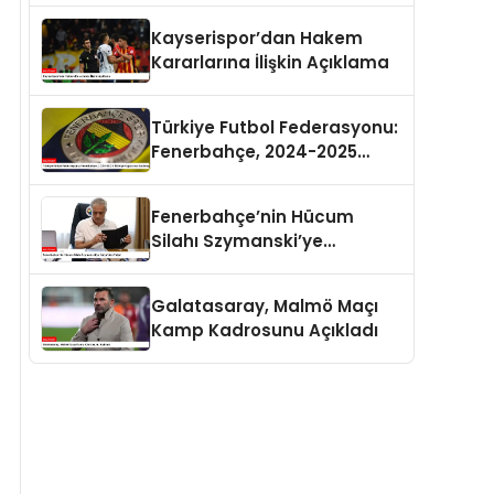
Programlar
Kayserispor’dan Hakem
Kararlarına İlişkin Açıklama
Türkiye Futbol Federasyonu:
Fenerbahçe, 2024-2025
Türkiye Kupası’na
Katılmayacak
Fenerbahçe’nin Hücum
Silahı Szymanski’ye
İtalya’dan Talip!
Galatasaray, Malmö Maçı
Kamp Kadrosunu Açıkladı