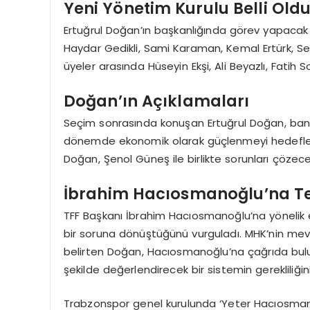
Yeni Yönetim Kurulu Belli Old
Ertuğrul Doğan’ın başkanlığında görev yapacak y
Haydar Gedikli, Sami Karaman, Kemal Ertürk, Serka
üyeler arasında Hüseyin Ekşi, Ali Beyazlı, Fatih S
Doğan’ın Açıklamaları
Seçim sonrasında konuşan Ertuğrul Doğan, bankal
dönemde ekonomik olarak güçlenmeyi hedefledik
Doğan, Şenol Güneş ile birlikte sorunları çözecek
İbrahim Hacıosmanoğlu’na T
TFF Başkanı İbrahim Hacıosmanoğlu’na yönelik 
bir soruna dönüştüğünü vurguladı. MHK’nin mevc
belirten Doğan, Hacıosmanoğlu’na çağrıda bulu
şekilde değerlendirecek bir sistemin gerekliliğin
Trabzonspor genel kurulunda ‘Yeter Hacıosmanoğl