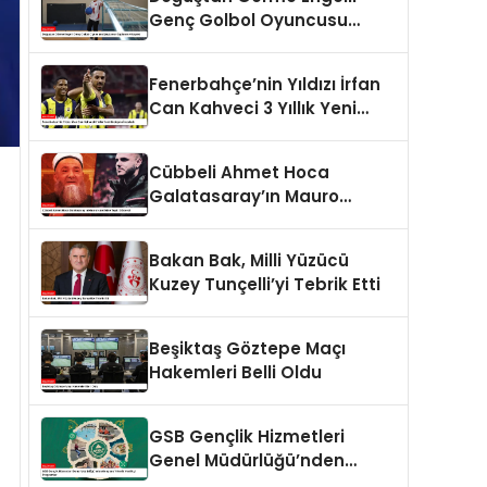
Genç Golbol Oyuncusu
Şeydanur Kaplan’ın Hikayesi
Fenerbahçe’nin Yıldızı İrfan
Can Kahveci 3 Yıllık Yeni
Sözleşme İmzaladı
Cübbeli Ahmet Hoca
Galatasaray’ın Mauro
Icardi’sine Tepki Gösterdi
Bakan Bak, Milli Yüzücü
Kuzey Tunçelli’yi Tebrik Etti
Beşiktaş Göztepe Maçı
Hakemleri Belli Oldu
GSB Gençlik Hizmetleri
Genel Müdürlüğü’nden
Gençlere Yönelik Yenilikçi