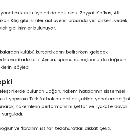
u
önetim kurulu üyeleri de belli oldu. Zeyyat Kafkas, Ali
n Kılıç gibi isimler asil üyeler arasında yer alırken, yedek
olak gibi isimler bulunuyor.
ardan kulübü kurtardıklarını belirtirken, gelecek
lerini ifade etti. Ayrıca, sporcu sonuçlarına da değinen
lerini söyledi.
epki
eleştirilerde bulunan Doğan, hakem hatalarının sistemsel
ut yapısının Türk futbolunu adil bir şekilde yönetemediğini
narak, hakemlerin performansını şeffaf ve liyakate dayalı
i vurguladı.
u!’ ve ‘İbrahim istifa!’ tezahüratları dikkat çekti.