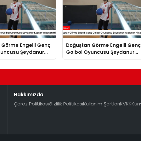
 Görme Engelli Genç
Doğuştan Görme Engelli Genç
yuncusu Şeydanur
Golbol Oyuncusu Şeydanur
 Başarı Hikayesi
Kaplan’ın Hikayesi
Hakkımızda
Çerez Politikası
Gizlilik Politikası
Kullanım Şartları
KVKK
Kün