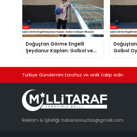
Doğuştan Görme Engelli
Doğuştan
Şeydanur Kaplan: Golbol ve
Golbol O
Başarı Hikayesi
Kaplan’ın
Türkiye Gündemini tarafsız ve anlık takip edin.
Reklam & İşbirliği:
habersonuclari@gmail.com