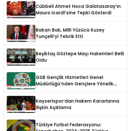
Cübbeli Ahmet Hoca Galatasaray’ın
Mauro Icardi’sine Tepki Gösterdi
Bakan Bak, Milli Yüzücü Kuzey
Tunçelli’yi Tebrik Etti
Beşiktaş Göztepe Maçı Hakemleri Belli
Oldu
GSB Gençlik Hizmetleri Genel
Müdürlüğü’nden Gençlere Yönelik
Yenilikçi Programlar
Kayserispor’dan Hakem Kararlarına
İlişkin Açıklama
Türkiye Futbol Federasyonu: