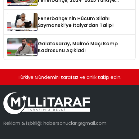
Fenerbahçe, 2024-2025 Türkiye
Kupası’na Katılmayacak
Fenerbahçe’nin Hücum Silahı
Szymanski’ye İtalya’dan Talip!
Galatasaray, Malmö Maçı Kamp
Kadrosunu Açıkladı
Türkiye Gündemini tarafsız ve anlık takip edin.
Reklam & İşbirliği:
habersonuclari@gmail.com