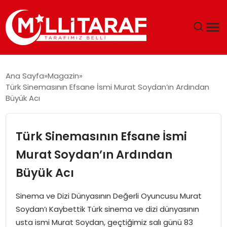
GÜNDEM
Ana Sayfa
Magazin
Türk Sinemasının Efsane İsmi Murat Soydan’ın Ardından
ÖZEL SAYFALAR
Büyük Acı
TEKNOLOJI
Türk Sinemasının Efsane İsmi
EKONOMI
Murat Soydan’ın Ardından
Büyük Acı
SPOR
Sinema ve Dizi Dünyasının Değerli Oyuncusu Murat
SIYASET
Soydan’ı Kaybettik Türk sinema ve dizi dünyasının
usta ismi Murat Soydan, geçtiğimiz salı günü 83
MAGAZIN