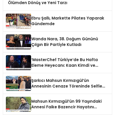
Ölümden Dönüş ve Yeni Tarzı
Ebru Şallı, Markette Pilates Yaparak
Gündemde
Wanda Nara, 38. Doğum Gününü
Çılgın Bir Partiyle Kutladı
‘MasterChef Türkiye’de Bu Hafta
Eleme Heyecanı: Kaan Kimdi ve
Neden Elendi?
Şarkıcı Mahsun Kırmızıgül’ün
Annesinin Cenaze Töreninde Selfie
Çılgınlığı
Mahsun Kırmızıgül’ün 99 Yaşındaki
Annesi Faike Bazencir Hayatını
Kaybetti