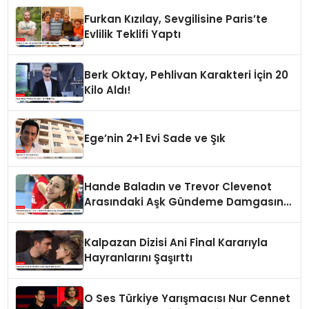
Furkan Kızılay, Sevgilisine Paris’te
Evlilik Teklifi Yaptı
Berk Oktay, Pehlivan Karakteri İçin 20
Kilo Aldı!
Ege’nin 2+1 Evi Sade ve Şık
Hande Baladın ve Trevor Clevenot
Arasındaki Aşk Gündeme Damgasını
Vurdu
Kalpazan Dizisi Ani Final Kararıyla
Hayranlarını Şaşırttı
O Ses Türkiye Yarışmacısı Nur Cennet