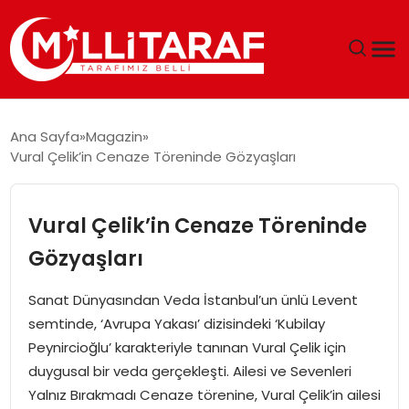
GÜNDEM
Ana Sayfa
Magazin
Vural Çelik’in Cenaze Töreninde Gözyaşları
ÖZEL SAYFALAR
TEKNOLOJI
Vural Çelik’in Cenaze Töreninde
Gözyaşları
EKONOMI
Sanat Dünyasından Veda İstanbul’un ünlü Levent
SPOR
semtinde, ‘Avrupa Yakası’ dizisindeki ‘Kubilay
Peynircioğlu’ karakteriyle tanınan Vural Çelik için
SIYASET
duygusal bir veda gerçekleşti. Ailesi ve Sevenleri
Yalnız Bırakmadı Cenaze törenine, Vural Çelik’in ailesi
MAGAZIN