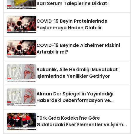
Sarı Serum Taleplerine Dikkat!
COVID-19 Beyin Proteinlerinde
Yaşlanmaya Neden Olabilir
COVID-19 Beyinde Alzheimer Riskini
Artırabilir mi?
Bakanlık, Aile Hekimliği Muvafakat
İşlemlerinde Yenilikler Getiriyor
Alman Der Spiegel’in Yayınladığı
Haberdeki Dezenformasyon ve
Manipülasyon İddiaları Yanıtlandı
Türk Gıda Kodeksi’ne Göre
Gıdalardaki Eser Elementler ve İşleme
Bulaşanlarının Kontrolü Güncellendi