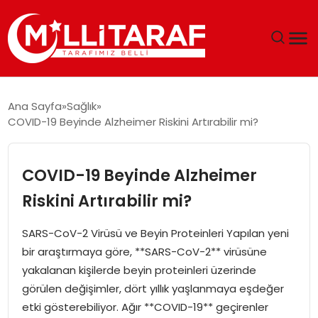
GÜNDEM
Ana Sayfa
Sağlık
COVID-19 Beyinde Alzheimer Riskini Artırabilir mi?
ÖZEL SAYFALAR
TEKNOLOJI
COVID-19 Beyinde Alzheimer
Riskini Artırabilir mi?
EKONOMI
SARS-CoV-2 Virüsü ve Beyin Proteinleri Yapılan yeni
SPOR
bir araştırmaya göre, **SARS-CoV-2** virüsüne
yakalanan kişilerde beyin proteinleri üzerinde
SIYASET
görülen değişimler, dört yıllık yaşlanmaya eşdeğer
etki gösterebiliyor. Ağır **COVID-19** geçirenler
MAGAZIN