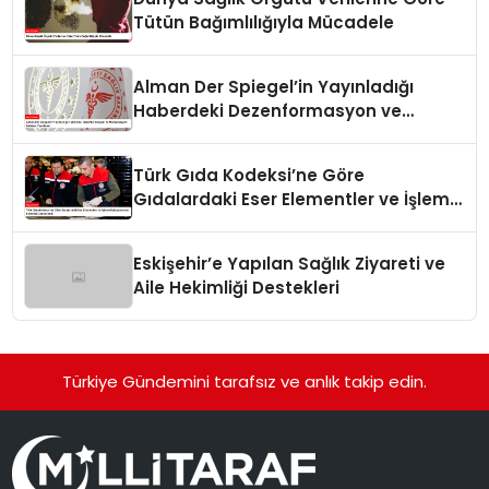
Tütün Bağımlılığıyla Mücadele
Alman Der Spiegel’in Yayınladığı
Haberdeki Dezenformasyon ve
Manipülasyon İddiaları Yanıtlandı
Türk Gıda Kodeksi’ne Göre
Gıdalardaki Eser Elementler ve İşleme
Bulaşanlarının Kontrolü Güncellendi
Eskişehir’e Yapılan Sağlık Ziyareti ve
Aile Hekimliği Destekleri
Türkiye Gündemini tarafsız ve anlık takip edin.