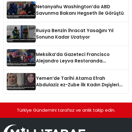
Netanyahu Washington’da ABD
Savunma Bakanı Hegseth ile Görüştü
Rusya Benzin İhracat Yasağını Yıl
Sonuna Kadar Uzatıyor
Meksika’da Gazeteci Francisco
Alejandro Leyva Restoranda
Vurularak Öldürüldü
Yemen’de Tarihi Atama Efrah
Abdulaziz ez-Zube İlk Kadın Dışişleri
Bakanı Oldu
Türkiye Gündemini tarafsız ve anlık takip edin.