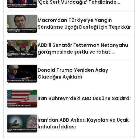
‘Çok Sert Vuracağız’ Tehdidinde
Bulundu
Macron’dan Türkiye’ye Yangın
Söndürme Uçağı Desteği İçin Teşekkür
ABD’li Senatör Fetterman Netanyahu
görüşmesinde şortlu ve rahat
tavırlarıyla şaşırttı
Donald Trump Yeniden Aday
Olacağını Açıkladı
İran Bahreyn’deki ABD Üssüne Saldırdı
İran’dan ABD Askeri Kayıpları ve Uçak
İmhaları İddiası