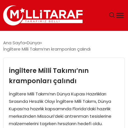
GÜNDEM
Ana Sayfa
Dünya
İngiltere Milli Takımı’nın kramponları çalındı
ÖZEL SAYFALAR
TEKNOLOJI
İngiltere Milli Takımı’nın
kramponları çalındı
EKONOMI
İngiltere Milli Takımı’nın Dünya Kupası Hazırlıkları
SPOR
Sırasında Hırsızlık Olayı İngiltere Milli Takımı, Dünya
Kupası’na hazırlık kapsamında Florida’daki hazırlık
SIYASET
merkezinden Missouri’deki antrenman tesislerine
malzemelerini taşırken hırsızların hedefi oldu.
MAGAZIN