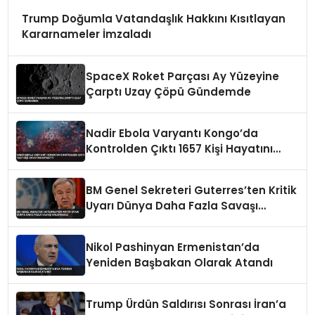
Trump Doğumla Vatandaşlık Hakkını Kısıtlayan
Kararnameler İmzaladı
SpaceX Roket Parçası Ay Yüzeyine
Çarptı Uzay Çöpü Gündemde
Nadir Ebola Varyantı Kongo’da
Kontrolden Çıktı 1657 Kişi Hayatını
Kaybetti
BM Genel Sekreteri Guterres’ten Kritik
Uyarı Dünya Daha Fazla Savaşı
Kaldıramaz
Nikol Pashinyan Ermenistan’da
Yeniden Başbakan Olarak Atandı
Trump Ürdün Saldırısı Sonrası İran’a