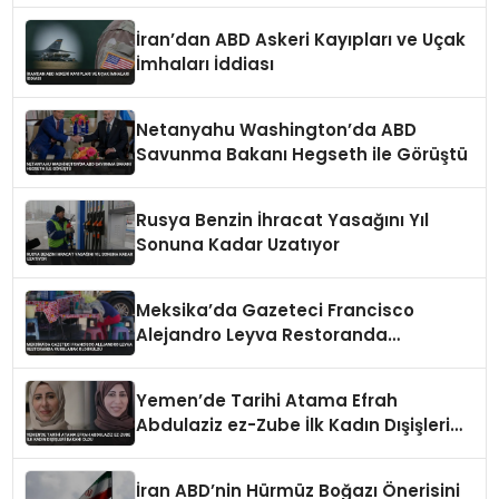
İran’dan ABD Askeri Kayıpları ve Uçak
İmhaları İddiası
Netanyahu Washington’da ABD
Savunma Bakanı Hegseth ile Görüştü
Rusya Benzin İhracat Yasağını Yıl
Sonuna Kadar Uzatıyor
Meksika’da Gazeteci Francisco
Alejandro Leyva Restoranda
Vurularak Öldürüldü
Yemen’de Tarihi Atama Efrah
Abdulaziz ez-Zube İlk Kadın Dışişleri
Bakanı Oldu
İran ABD’nin Hürmüz Boğazı Önerisini