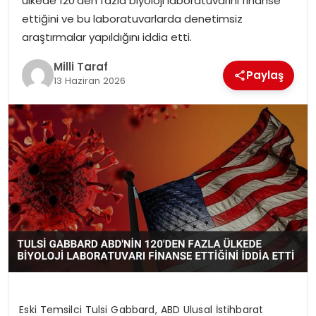
ülkede 120’den fazla biyoloji laboratuvarını finanse
ettiğini ve bu laboratuvarlarda denetimsiz
araştırmalar yapıldığını iddia etti.
Milli Taraf
Paylaş
13 Haziran 2026
Eski Temsilci Tulsi Gabbard, ABD Ulusal İstihbarat