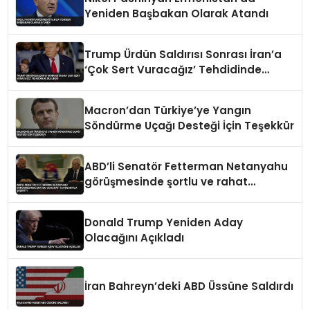
Yeniden Başbakan Olarak Atandı
Trump Ürdün Saldırısı Sonrası İran’a
‘Çok Sert Vuracağız’ Tehdidinde
Bulundu
Macron’dan Türkiye’ye Yangın
Söndürme Uçağı Desteği İçin Teşekkür
ABD’li Senatör Fetterman Netanyahu
görüşmesinde şortlu ve rahat
tavırlarıyla şaşırttı
Donald Trump Yeniden Aday
Olacağını Açıkladı
İran Bahreyn’deki ABD Üssüne Saldırdı