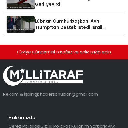
Geri Çevirdi
Lübnan Cumhurbaşkanı Avn
Trump’tan Destek İstedi İsrail
Çekilme Talebini İletti
Türkiye Gündemini tarafsız ve anlık takip edin.
Reklam & İşbirliği:
habersonuclari@gmail.com
Hakkımızda
Çerez Politikası
Gizlilik Politikası
Kullanım Şartları
KVKK