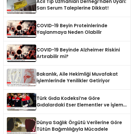
Acil Tıp Uzmanları Derneği’nden Uyarı:
Sarı Serum Taleplerine Dikkat!
COVID-19 Beyin Proteinlerinde
Yaşlanmaya Neden Olabilir
COVID-19 Beyinde Alzheimer Riskini
Artırabilir mi?
Bakanlık, Aile Hekimliği Muvafakat
İşlemlerinde Yenilikler Getiriyor
Türk Gıda Kodeksi’ne Göre
Gıdalardaki Eser Elementler ve İşleme
Bulaşanlarının Kontrolü Güncellendi
Dünya Sağlık Örgütü Verilerine Göre
Tütün Bağımlılığıyla Mücadele