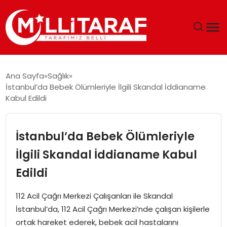
GÜNDEM
Ana Sayfa
Sağlık
İstanbul’da Bebek Ölümleriyle İlgili Skandal İddianame
ÖZEL SAYFALAR
Kabul Edildi
TEKNOLOJI
İstanbul’da Bebek Ölümleriyle
EKONOMI
İlgili Skandal İddianame Kabul
Edildi
SPOR
112 Acil Çağrı Merkezi Çalışanları ile Skandal
SIYASET
İstanbul’da, 112 Acil Çağrı Merkezi’nde çalışan kişilerle
ortak hareket ederek, bebek acil hastalarını
MAGAZIN