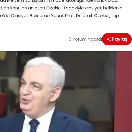
da Meltem Şarkışlalı’nın moderatörlüğünde konuk oldu.
en konuları anlatan Özekici, tedaviyle cinsiyet belirlenip
e’de Cinsiyet Belirleme Yasak Prof. Dr. Ümit Özekici, tüp
…
0 Yorum Yapıldı
Paylaş