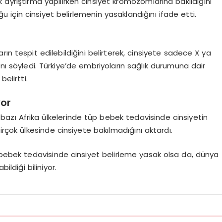
ayrıştırma yapılırken cinsiyet kromozomlarına bakıldığını
 için cinsiyet belirlemenin yasaklandığını ifade etti.
ların tespit edilebildiğini belirterek, cinsiyete sadece X ya
ını söyledi. Türkiye’de embriyoların sağlık durumuna dair
belirtti.
yor
 bazı Afrika ülkelerinde tüp bebek tedavisinde cinsiyetin
irçok ülkesinde cinsiyete bakılmadığını aktardı.
p bebek tedavisinde cinsiyet belirleme yasak olsa da, dünya
ildiği biliniyor.