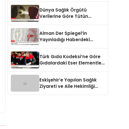
Dünya Sağlık Örgütü
Verilerine Göre Tütün
Bağımlılığıyla Mücadele
Alman Der Spiegel’in
Yayınladığı Haberdeki
Dezenformasyon ve
Manipülasyon İddiaları
Türk Gıda Kodeksi’ne Göre
Yanıtlandı
Gıdalardaki Eser Elementler
ve İşleme Bulaşanlarının
Kontrolü Güncellendi
Eskişehir’e Yapılan Sağlık
Ziyareti ve Aile Hekimliği
Destekleri