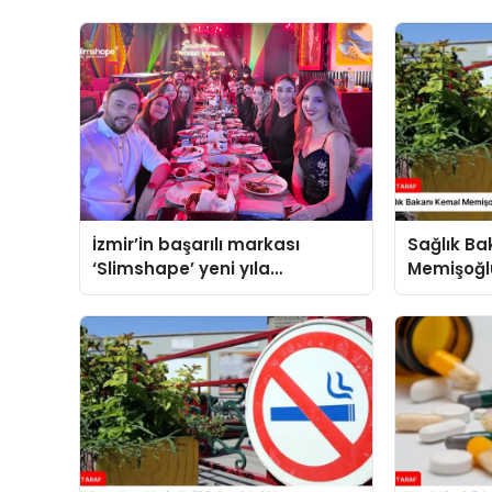
İzmir’in başarılı markası
Sağlık B
‘Slimshape’ yeni yıla
Memişoğl
müjdelerle girdi!
Denetimler