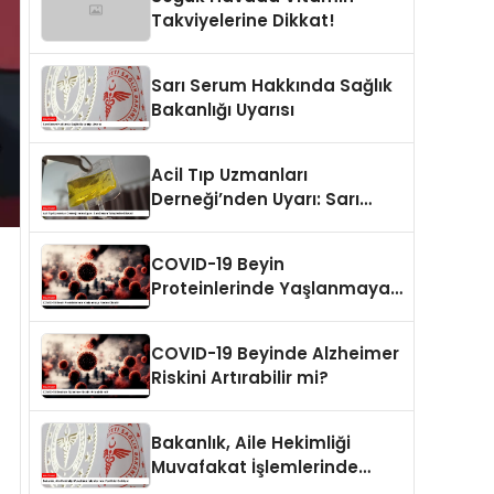
Takviyelerine Dikkat!
Sarı Serum Hakkında Sağlık
Bakanlığı Uyarısı
Acil Tıp Uzmanları
Derneği’nden Uyarı: Sarı
Serum Taleplerine Dikkat!
COVID-19 Beyin
Proteinlerinde Yaşlanmaya
Neden Olabilir
COVID-19 Beyinde Alzheimer
Riskini Artırabilir mi?
Bakanlık, Aile Hekimliği
Muvafakat İşlemlerinde
Yenilikler Getiriyor