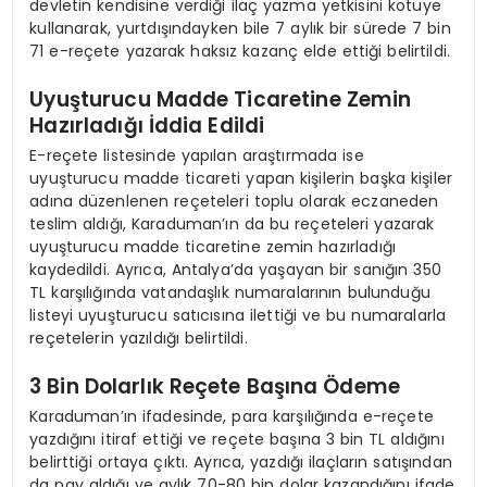
devletin kendisine verdiği ilaç yazma yetkisini kötüye
kullanarak, yurtdışındayken bile 7 aylık bir sürede 7 bin
71 e-reçete yazarak haksız kazanç elde ettiği belirtildi.
Uyuşturucu Madde Ticaretine Zemin
Hazırladığı İddia Edildi
E-reçete listesinde yapılan araştırmada ise
uyuşturucu madde ticareti yapan kişilerin başka kişiler
adına düzenlenen reçeteleri toplu olarak eczaneden
teslim aldığı, Karaduman’ın da bu reçeteleri yazarak
uyuşturucu madde ticaretine zemin hazırladığı
kaydedildi. Ayrıca, Antalya’da yaşayan bir sanığın 350
TL karşılığında vatandaşlık numaralarının bulunduğu
listeyi uyuşturucu satıcısına ilettiği ve bu numaralarla
reçetelerin yazıldığı belirtildi.
3 Bin Dolarlık Reçete Başına Ödeme
Karaduman’ın ifadesinde, para karşılığında e-reçete
yazdığını itiraf ettiği ve reçete başına 3 bin TL aldığını
belirttiği ortaya çıktı. Ayrıca, yazdığı ilaçların satışından
da pay aldığı ve aylık 70-80 bin dolar kazandığını ifade