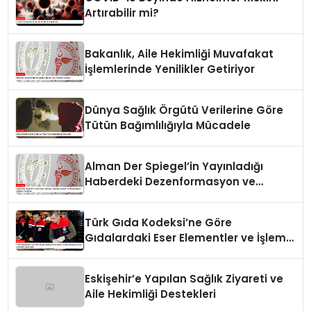
Artırabilir mi?
Bakanlık, Aile Hekimliği Muvafakat
İşlemlerinde Yenilikler Getiriyor
Dünya Sağlık Örgütü Verilerine Göre
Tütün Bağımlılığıyla Mücadele
Alman Der Spiegel’in Yayınladığı
Haberdeki Dezenformasyon ve
Manipülasyon İddiaları Yanıtlandı
Türk Gıda Kodeksi’ne Göre
Gıdalardaki Eser Elementler ve İşleme
Bulaşanlarının Kontrolü Güncellendi
Eskişehir’e Yapılan Sağlık Ziyareti ve
Aile Hekimliği Destekleri