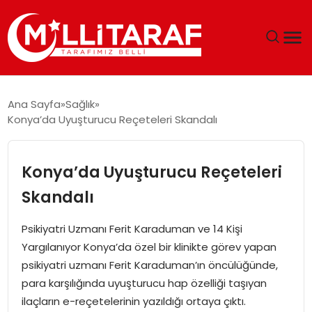
GÜNDEM
Ana Sayfa
Sağlık
Konya’da Uyuşturucu Reçeteleri Skandalı
ÖZEL SAYFALAR
TEKNOLOJI
Konya’da Uyuşturucu Reçeteleri
Skandalı
EKONOMI
Psikiyatri Uzmanı Ferit Karaduman ve 14 Kişi
SPOR
Yargılanıyor Konya’da özel bir klinikte görev yapan
psikiyatri uzmanı Ferit Karaduman’ın öncülüğünde,
SIYASET
para karşılığında uyuşturucu hap özelliği taşıyan
ilaçların e-reçetelerinin yazıldığı ortaya çıktı.
MAGAZIN