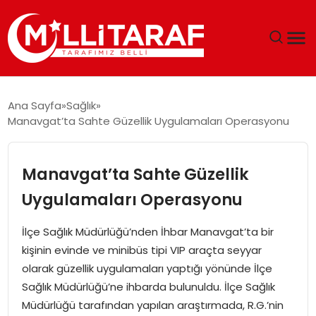
GÜNDEM
Ana Sayfa
Sağlık
Manavgat’ta Sahte Güzellik Uygulamaları Operasyonu
ÖZEL SAYFALAR
TEKNOLOJI
Manavgat’ta Sahte Güzellik
Uygulamaları Operasyonu
EKONOMI
İlçe Sağlık Müdürlüğü’nden İhbar Manavgat’ta bir
SPOR
kişinin evinde ve minibüs tipi VIP araçta seyyar
olarak güzellik uygulamaları yaptığı yönünde İlçe
SIYASET
Sağlık Müdürlüğü’ne ihbarda bulunuldu. İlçe Sağlık
Müdürlüğü tarafından yapılan araştırmada, R.G.’nin
MAGAZIN