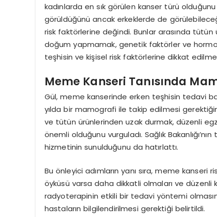
kadınlarda en sık görülen kanser türü olduğunu 
görüldüğünü ancak erkeklerde de görülebileceğ
risk faktörlerine değindi. Bunlar arasında tütün ü
doğum yapmamak, genetik faktörler ve hormon
teşhisin ve kişisel risk faktörlerine dikkat edil
Meme Kanseri Tanısında Mamo
Gül, meme kanserinde erken teşhisin tedavi başar
yılda bir mamografi ile takip edilmesi gerektiğ
ve tütün ürünlerinden uzak durmak, düzenli egz
önemli olduğunu vurguladı. Sağlık Bakanlığı’n
hizmetinin sunulduğunu da hatırlattı.
Bu önleyici adımların yanı sıra, meme kanseri r
öyküsü varsa daha dikkatli olmaları ve düzenli ko
radyoterapinin etkili bir tedavi yöntemi olmas
hastaların bilgilendirilmesi gerektiği belirtildi.