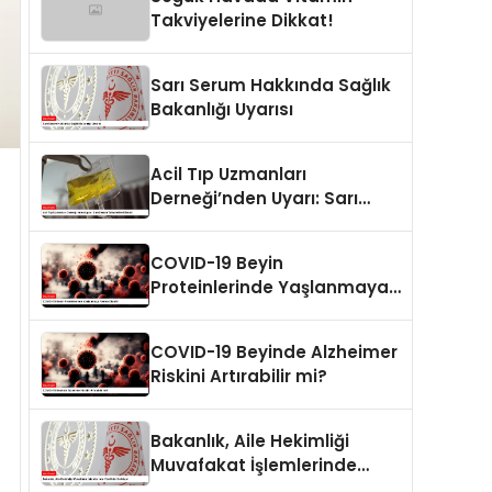
Takviyelerine Dikkat!
Sarı Serum Hakkında Sağlık
Bakanlığı Uyarısı
Acil Tıp Uzmanları
Derneği’nden Uyarı: Sarı
Serum Taleplerine Dikkat!
COVID-19 Beyin
Proteinlerinde Yaşlanmaya
Neden Olabilir
COVID-19 Beyinde Alzheimer
Riskini Artırabilir mi?
Bakanlık, Aile Hekimliği
Muvafakat İşlemlerinde
Yenilikler Getiriyor