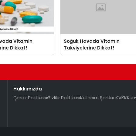
vada Vitamin
Soğuk Havada Vitamin
rine Dikkat!
Takviyelerine Dikkat!
Hakkımızda
Çerez Politikası
Gizlilik Politikası
Kullanım Şartları
KVKK
Kün