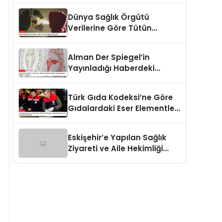
Dünya Sağlık Örgütü
Verilerine Göre Tütün
Bağımlılığıyla Mücadele
Alman Der Spiegel’in
Yayınladığı Haberdeki
Dezenformasyon ve
Manipülasyon İddiaları
Türk Gıda Kodeksi’ne Göre
Yanıtlandı
Gıdalardaki Eser Elementler
ve İşleme Bulaşanlarının
Kontrolü Güncellendi
Eskişehir’e Yapılan Sağlık
Ziyareti ve Aile Hekimliği
Destekleri