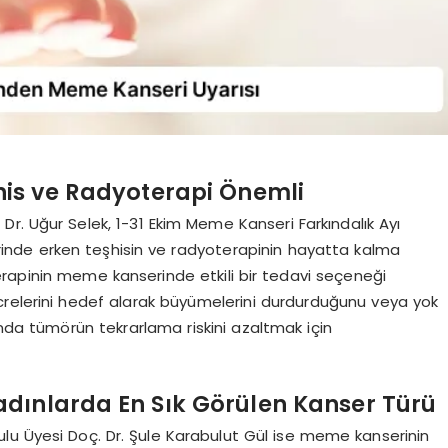
şhis ve Radyoterapi Önemli
Dr. Uğur Selek, 1-31 Ekim Meme Kanseri Farkındalık Ayı
nde erken teşhisin ve radyoterapinin hayatta kalma
oterapinin meme kanserinde etkili bir tedavi seçeneği
crelerini hedef alarak büyümelerini durdurduğunu veya yok
ında tümörün tekrarlama riskini azaltmak için
Kadınlarda En Sık Görülen Kanser Türü
lu Üyesi Doç. Dr. Şule Karabulut Gül ise meme kanserinin