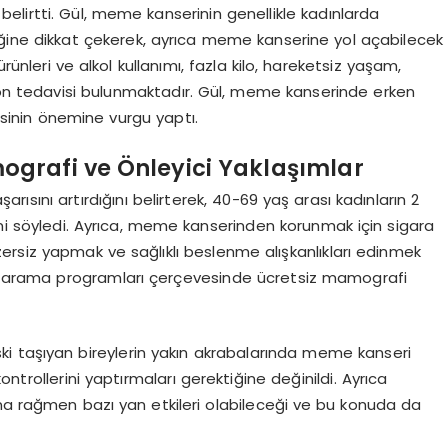
belirtti. Gül, meme kanserinin genellikle kadınlarda
ine dikkat çekerek, ayrıca meme kanserine yol açabilecek
rünleri ve alkol kullanımı, fazla kilo, hareketsiz yaşam,
 tedavisi bulunmaktadır. Gül, meme kanserinde erken
mesinin önemine vurgu yaptı.
grafi ve Önleyici Yaklaşımlar
ısını artırdığını belirterek, 40-69 yaş arası kadınların 2
ini söyledi. Ayrıca, meme kanserinden korunmak için sigara
ersiz yapmak ve sağlıklı beslenme alışkanlıkları edinmek
ın tarama programları çerçevesinde ücretsiz mamografi
iski taşıyan bireylerin yakın akrabalarında meme kanseri
ntrollerini yaptırmaları gerektiğine değinildi. Ayrıca
ına rağmen bazı yan etkileri olabileceği ve bu konuda da