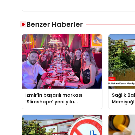
Benzer Haberler
İzmir’in başarılı markası
Sağlık B
‘Slimshape’ yeni yıla
Memişoğl
müjdelerle girdi!
Denetimler