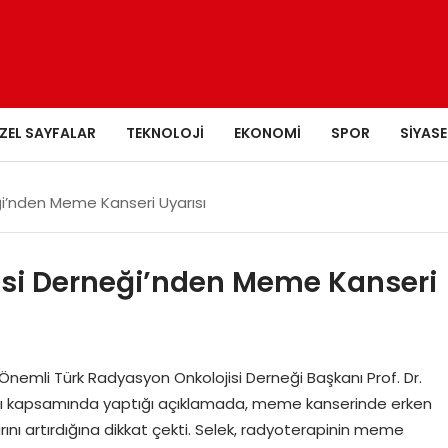
ZEL SAYFALAR
TEKNOLOJI
EKONOMI
SPOR
SIYASE
ği’nden Meme Kanseri Uyarısı
isi Derneği’nden Meme Kanseri
 Önemli Türk Radyasyon Onkolojisi Derneği Başkanı Prof. Dr.
 Ayı kapsamında yaptığı açıklamada, meme kanserinde erken
ını artırdığına dikkat çekti. Selek, radyoterapinin meme