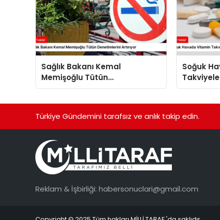
Sağlık Bakanı Kemal
Soğuk Ha
Memişoğlu Tütün
Takviyele
Denetimlerini Artırıyor
Türkiye Gündemini tarafsız ve anlık takip edin.
Reklam & İşbirliği:
habersonuclari@gmail.com
Copyright © 2025 Tüm hakları MİLLİ TARAF 'da saklıdır.